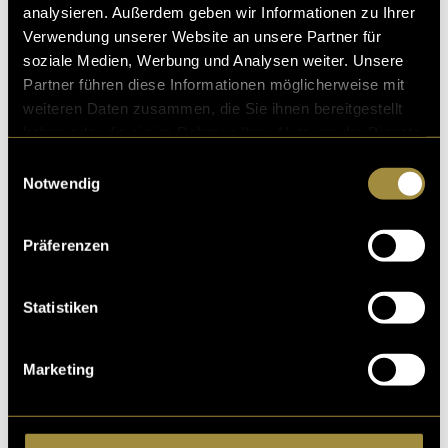
analysieren. Außerdem geben wir Informationen zu Ihrer
Verwendung unserer Website an unsere Partner für
Ähnliche Artikel
soziale Medien, Werbung und Analysen weiter. Unsere
Partner führen diese Informationen möglicherweise mit
weiteren Daten zusammen, die Sie ihnen bereitgestellt
haben oder die sie im Rahmen Ihrer Nutzung der Dienste
gesammelt haben.
Einwilligungsauswahl
Notwendig
Präferenzen
Statistiken
Marketing