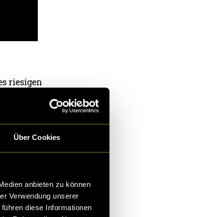
es riesigen
tzten grossen
n Kontakt zur
Über Cookies
 Medien anbieten zu können
hrer Verwendung unserer
 führen diese Informationen