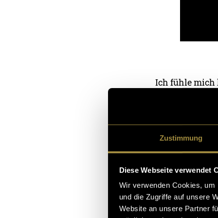
Ich fühle mich
Mechanismus. Au
Gletscher der G
Ich befinde mic
Zustimmung
Aussenwelt.
Diese Webseite verwendet 
Wir verwenden Cookies, um I
und die Zugriffe auf unsere 
Website an unsere Partner fü