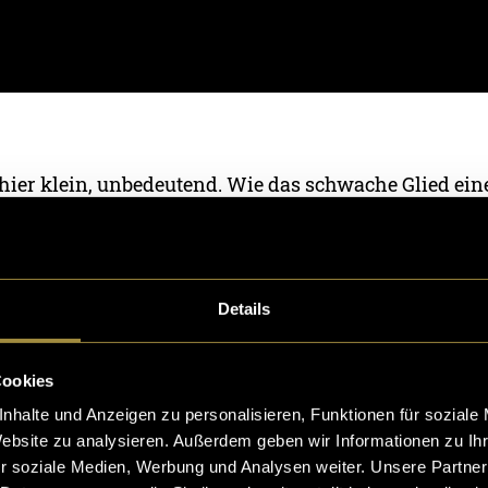
 hier klein, unbedeutend. Wie das schwache Glied ein
f der anderen Seite meines Zeltes liegt einer der le
egend. Majestätisch und doch verletzlich.
h tief in den französischen Alpen. Kein Empfang, kei
Details
Cookies
nhalte und Anzeigen zu personalisieren, Funktionen für soziale
Website zu analysieren. Außerdem geben wir Informationen zu I
r soziale Medien, Werbung und Analysen weiter. Unsere Partner