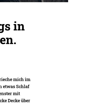
gs in
en.
krieche mich im
n etwas Schlaf
enster mit
icke Decke über