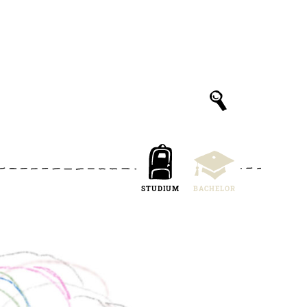
STUDIUM
BACHELOR