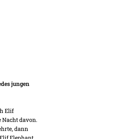
jedes jungen
h Elif
de Nacht davon.
ehrte, dann
Elif Elephant