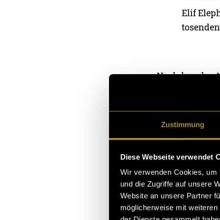
Elif Elep
tosenden
Nachdem der A
Zirkuszelt und 
Trapez aus dem
im Publikum den
Zustimmung
eine kleine Fede
Diese Webseite verwendet 
Wir verwenden Cookies, um I
und die Zugriffe auf unsere 
Website an unsere Partner fü
möglicherweise mit weiteren
der Dienste gesammelt habe