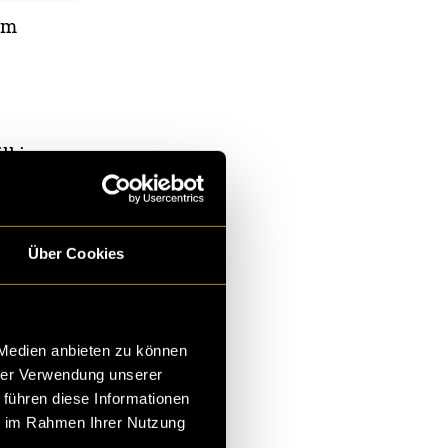
om
l im grossen
 Und als das
ten alle Leute
h, leicht wie
Über Cookies
 Medien anbieten zu können
hrer Verwendung unserer
 führen diese Informationen
ie im Rahmen Ihrer Nutzung