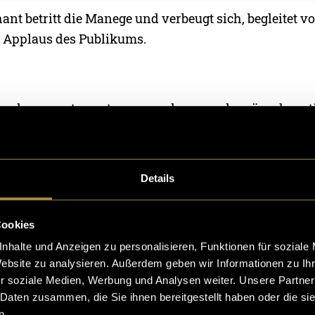
hant betritt die Manege und verbeugt sich, begleitet v
 Applaus des Publikums.
pplaus verstummt war, wurde es mucksmäuschenstil
Elif Elephant kletterte auf sein grosses Zirkuspodest.
 hohen Zirkuszeltdach zu Elif hinunterschwebte, hiel
 Atem an. Doch Elif war die Ruhe selbst und liess sic
Details
r, hinauf in die Lüfte tragen.
Cookies
nhalte und Anzeigen zu personalisieren, Funktionen für soziale
Website zu analysieren. Außerdem geben wir Informationen zu I
r soziale Medien, Werbung und Analysen weiter. Unsere Partner
 Daten zusammen, die Sie ihnen bereitgestellt haben oder die s
n.