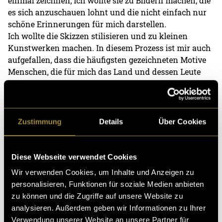
einmal zeichnen, ich wollte sie zu Bildern machen, die
es sich anzuschauen lohnt und die nicht einfach nur
schöne Erinnerungen für mich darstellen.
Ich wollte die Skizzen stilisieren und zu kleinen
Kunstwerken machen. In diesem Prozess ist mir auch
aufgefallen, dass die häufigsten gezeichneten Motive
Menschen, die für mich das Land und dessen Leute
sowie abbilden, sowie gedeckte, besetzte oder
verlassene Tische sind. Ich habe mich aus allen
Skizzen also für das Thema der Tische (im weitesten
Sinne) entschieden.
Zustimmung
Details
Über Cookies
Stilistisch habe ich mich von Drucken inspirieren
lassen, wie man sie aus den Werbeanzeigen der 60er
Diese Webseite verwendet Cookies
Jahre kennt.
Wir verwenden Cookies, um Inhalte und Anzeigen zu
personalisieren, Funktionen für soziale Medien anbieten
zu können und die Zugriffe auf unsere Website zu
analysieren. Außerdem geben wir Informationen zu Ihrer
Verwendung unserer Website an unsere Partner für