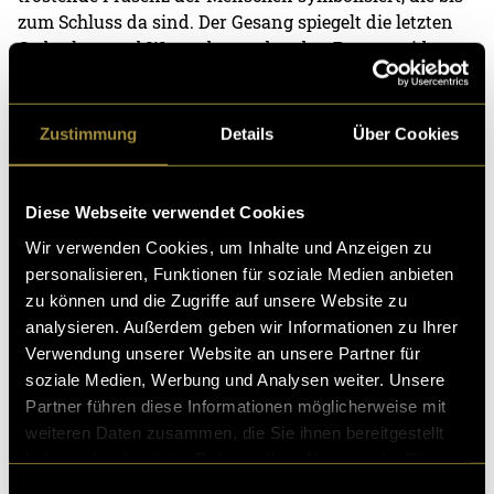
zum Schluss da sind. Der Gesang spiegelt die letzten
Gedanken und Worte der sterbenden Person wider.
Die Monotonie des Beats steht für die nachlassende
Kraft der Organe, und vereinzelte Percussion-
Elemente erinnern an die Maschinen im
Zustimmung
Details
Über Cookies
Krankenhaus. Der letzte Teil des Stücks ist ein sanftes
Loslassen, ein friedliches Einschlafen.
Diese Webseite verwendet Cookies
Wir verwenden Cookies, um Inhalte und Anzeigen zu
Bitte akzeptiere die
statistik, Marketing
Cookies um
personalisieren, Funktionen für soziale Medien anbieten
diesen Inhalt zu sehen.
zu können und die Zugriffe auf unsere Website zu
analysieren. Außerdem geben wir Informationen zu Ihrer
Verwendung unserer Website an unsere Partner für
soziale Medien, Werbung und Analysen weiter. Unsere
Partner führen diese Informationen möglicherweise mit
weiteren Daten zusammen, die Sie ihnen bereitgestellt
haben oder die sie im Rahmen Ihrer Nutzung der Dienste
gesammelt haben.
Einwilligungsauswahl