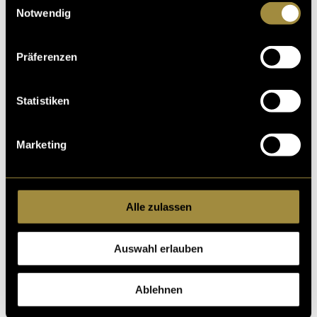
Notwendig
Präferenzen
Statistiken
Marketing
Alle zulassen
WHAT ABOUT US – Die Zurückbleibenden
Auswahl erlauben
Das letzte Stück widmet sich den Hinterbliebenen. Das
Intro mit seinen Percussions symbolisiert das
Ablehnen
unaufhaltsame Weitergehen des Lebens und die
Drehung der Welt. Es folgt eine Phase der Stille, der