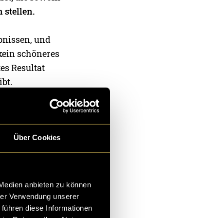
 stellen.
bnissen, und
 kein schöneres
es Resultat
ibt.
te, dass ich
erletzungen
de. In den
Über Cookies
ale
t meinem
sports zeigen.
 Medien anbieten zu können
hrer Verwendung unserer
meinen
 führen diese Informationen