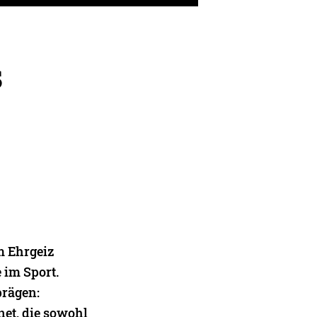
s
m Ehrgeiz
 im Sport.
prägen:
net, die sowohl