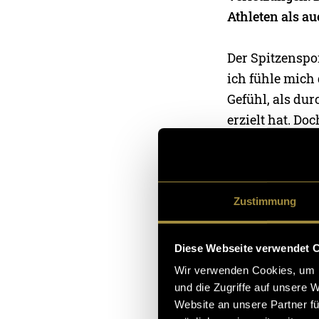
Athleten als a
Der Spitzenspo
ich fühle mich 
Gefühl, als dur
erzielt hat. Do
Im Januar 202
meine Saison s
verschont gebl
Zustimmung
folgenden Mona
Anstrengung ei
Diese Webseite verwendet 
Projekt möchte 
Wir verwenden Cookies, um I
und die Zugriffe auf unsere 
Hier
kommst du 
Website an unsere Partner fü