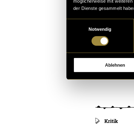
möglicherweise mit weiteren
Rehaprozess ge
der Dienste gesammelt habe
(bas)
Einwilligungsauswahl
Notwendig
Ablehnen
Kritik