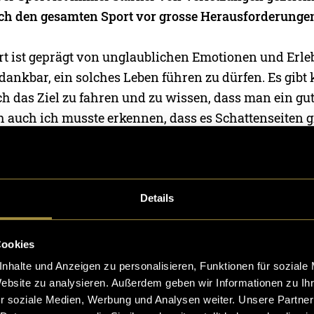
uch den gesamten Sport vor grosse Herausforderungen
rt ist geprägt von unglaublichen Emotionen und Erle
dankbar, ein solches Leben führen zu dürfen. Es gibt
ch das Ziel zu fahren und zu wissen, dass man ein gut
ch auch ich musste erkennen, dass es Schattenseiten g
3
erlitt ich eine schwere Knieverletzung, die dazu führ
ofort beenden musste. Zuvor war ich von größeren V
ieben und wusste nicht, was auf mich zukommen wür
Details
ten habe ich erfahren, welche körperliche und ment
ne solche Verletzung von den Athleten verlangt. Mi
Cookies
ich die andere, nicht immer schöne Seite des Spitzen
nhalte und Anzeigen zu personalisieren, Funktionen für soziale
Website zu analysieren. Außerdem geben wir Informationen zu I
zu meiner Webseite, auf welcher ich Eindrücke in 
r soziale Medien, Werbung und Analysen weiter. Unsere Partner