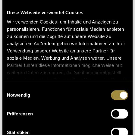
Informationsarchitektur: Mittels eines offenen Card
Diese Webseite verwendet Cookies
Sortings wurden die Punkte auf der
Wir verwenden Cookies, um Inhalte und Anzeigen zu
Anforderungsliste in Kategorien eingeteilt und mit
personalisieren, Funktionen für soziale Medien anbieten
sinnvollen Überschriften versehen. Das gleiche Card
zu können und die Zugriffe auf unsere Website zu
Sorting wurde mit drei verschiedenen Personen
analysieren. Außerdem geben wir Informationen zu Ihrer
durchgeführt.
Verwendung unserer Website an unsere Partner für
soziale Medien, Werbung und Analysen weiter. Unsere
Interaktionsdesign: Die Interaktionen wurden mithilfe
Partner führen diese Informationen möglicherweise mit
von Szenarios aus Sicht der Personas erstellt.
weiteren Daten zusammen, die Sie ihnen bereitgestellt
Zusätzlich erstellte ich pro Persona eine User Journey,
haben oder die sie im Rahmen Ihrer Nutzung der Dienste
die ebenfalls die komplette Interaktion mit der
gesammelt haben.
Anwendung, quasi von Log-in bis Log-out, beschreibt.
Einwilligungsauswahl
Notwendig
Beim visuellen Design orientierte ich mich an der Seite
ch.ch, da diese eine Informationsseite zu Themen
Präferenzen
rund um das Leben in der Schweiz ist.
Für alle, die sich selbst ein Bild vom finalen Design
Statistiken