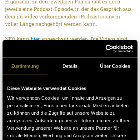
Ergänzend zu den jeweiligen Folgen gibt es noch
jeweils eine Podcast-Episode, in der das Gespräch aus
dem im Video vorkommenden «Podcastroom» in
voller Länge nachgehört werden kann.
NEO kann
hier
angeschaut werden. Die Videos sind
noch nicht vollends veröffentlicht, da noch an einem
ausgeklügelten Distributionskonzept gearbeitet wird,
welches nicht Teil dieser Bachelorarbeit ist.
Zustimmung
Details
Über Cookies
Die Podcastfolgen können beispielsweise
hier
gehört
werden, aber auch auf anderen Podcast-Plattformen.
Diese Webseite verwendet Cookies
Wir verwenden Cookies, um Inhalte und Anzeigen zu
personalisieren, Funktionen für soziale Medien anbieten
zu können und die Zugriffe auf unsere Website zu
analysieren. Außerdem geben wir Informationen zu Ihrer
Verwendung unserer Website an unsere Partner für
soziale Medien, Werbung und Analysen weiter. Unsere