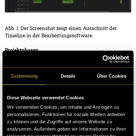
Abb. 1: Der Screenshot zeigt einen Ausschnitt der
Timeline in der Bearbeitungssoftware.
Projektphasen
Das Projekt erstreckte sich über mehrere Phasen, die
jeweils eigene Schwerpunkte hatten:
Zustimmung
Details
Über Cookies
1.
Vorbereitung
– Planung der Aufnahmen. Sowie
Koordination mit den Sprechern.
Diese Webseite verwendet Cookies
2.
Schnitt
– Auswahl und Anordnung der besten
Wir verwenden Cookies, um Inhalte und Anzeigen zu
Takes, Festlegung von Timing und Dramaturgie
personalisieren, Funktionen für soziale Medien anbieten
zu können und die Zugriffe auf unsere Website zu
3.
Audio-Bearbeitung
– Optimierung durch technische
analysieren. Außerdem geben wir Informationen zu Ihrer
Anpassungen