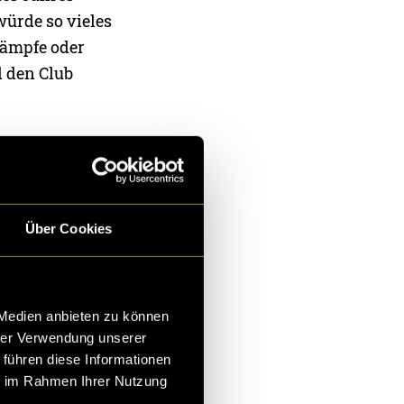
würde so vieles
kämpfe oder
d den Club
 und viele
ine im Kanton
ielle
Über Cookies
apperswil-Jona.
sorenmappe
 Medien anbieten zu können
is fördern
hrer Verwendung unserer
 führen diese Informationen
ie im Rahmen Ihrer Nutzung