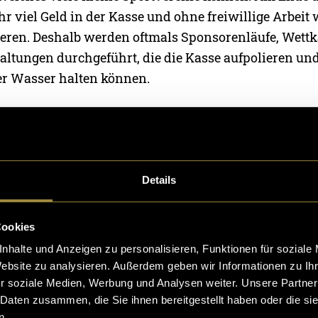
hr viel Geld in der Kasse und ohne freiwillige Arbeit 
ieren. Deshalb werden oftmals Sponsorenläufe, Wett
altungen durchgeführt, die die Kasse aufpolieren un
ber Wasser halten können.
Krise sind genau diese Einnahmequellen weggefallen
 beantragten Hilfe. Laut «Tages-Anzeiger» haben alle
 Clubs um Hilfe angefragt, damit sie die nötige finanz
 vom Kanton bekommen.
Details
durch die Corona-Krise spürt auch der Eislaufclub R
Cookies
und ist in Zusammenarbeit mit dem Club
diese Spon
nhalte und Anzeigen zu personalisieren, Funktionen für soziale
it er in Zukunft weiterhin so viele Kinder auf dem E
Website zu analysieren. Außerdem geben wir Informationen zu I
r soziale Medien, Werbung und Analysen weiter. Unsere Partner
 Daten zusammen, die Sie ihnen bereitgestellt haben oder die s
n.