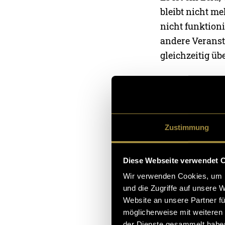
bleibt nicht me
nicht funktion
andere Veranst
gleichzeitig ü
In der Corona-
kleinere Clubs
Zürich über 100
Unterstützung
Zustimmung
Die Einbussen 
Diese Webseite verwendet 
Aus diesem Gr
Wir verwenden Cookies, um I
entstanden, dam
und die Zugriffe auf unsere 
kann.
Website an unsere Partner fü
möglicherweise mit weiteren
der Dienste gesammelt habe