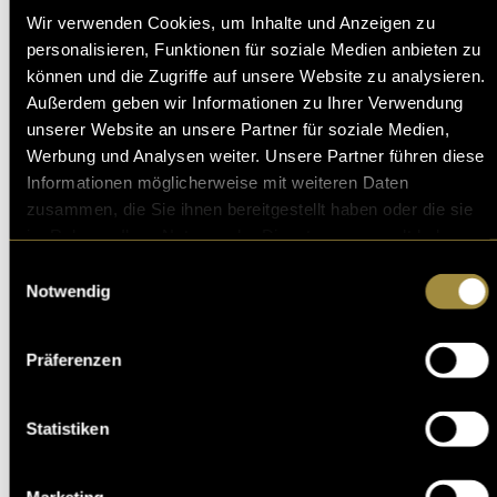
utm_source=ig_web_copy_link&igsh=MzRlODBiNWFlZA
Wir verwenden Cookies, um Inhalte und Anzeigen zu
personalisieren, Funktionen für soziale Medien anbieten zu
Tag 3:
können und die Zugriffe auf unsere Website zu analysieren.
https://www.instagram.com/reel/DTGoUMSjKdA/?
Außerdem geben wir Informationen zu Ihrer Verwendung
utm_source=ig_web_copy_link&igsh=MzRlODBiNWFlZA
unserer Website an unsere Partner für soziale Medien,
Werbung und Analysen weiter. Unsere Partner führen diese
Wandervlog:
Informationen möglicherweise mit weiteren Daten
https://www.instagram.com/reel/DXtpPx6jFjK/?
zusammen, die Sie ihnen bereitgestellt haben oder die sie
utm_source=ig_web_copy_link&igsh=MzRlODBiNWFlZA
im Rahmen Ihrer Nutzung der Dienste gesammelt haben.
(mmi)
Einwilligungsauswahl
Notwendig
Präferenzen
Statistiken
Kritik