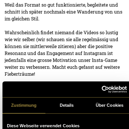
Weil das Format so gut funktionierte, begleitete und
schnitt ich später nochmals eine Wanderung von uns
im gleichen Stil.
Wahrscheinlich findet niemand die Videos so lustig
wie wir selber (wir schauen sie alle regelmässig und
können sie mittlerweile zitieren) aber die positive
Resonanz und das Engagement auf Instagram ist
jedenfalls eine grosse Motivation unser Insta-Game
weiter zu verbessern. Macht euch gefasst auf weitere
Fieberträume!
Tag 1:
https://www.instagram.com/reel/DTBdgdGjNTx/?
utm_source=ig_web_copy_link&igsh=MzRlODBiNWFlZA
Zustimmung
Details
Über Cookies
Tag 2:
https://www.instagram.com/reel/DTD3jypjHwY/?
Diese Webseite verwendet Cookies