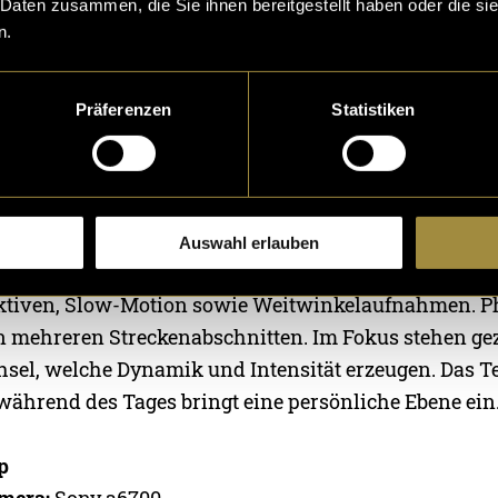
 Daten zusammen, die Sie ihnen bereitgestellt haben oder die s
n.
 und Vorbereitung
 zeigen wir die Anreise nach Todtnau, den Aufbau me
das Herrichten des Bikes sowie Gedanken zum Traini
Präferenzen
Statistiken
schliessend sind noch Aufnahmen von Talstation, Ses
t Interview- und Voiceover-Elementen eingebaut.
& Training
Auswahl erlauben
 stehen die Fahrszenen im Bikepark Todtnau, versch
tiven, Slow-Motion sowie Weitwinkelaufnahmen. Ph
n mehreren Streckenabschnitten. Im Fokus stehen gez
sel, welche Dynamik und Intensität erzeugen. Das Te
ährend des Tages bringt eine persönliche Ebene ein
p