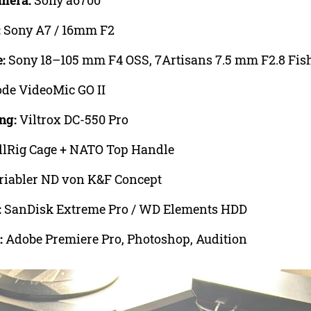
mera:
Sony a6700
:
Sony A7 / 16mm F2
:
Sony 18–105 mm F4 OSS, 7Artisans 7.5 mm F2.8 Fis
de VideoMic GO II
ng:
Viltrox DC-550 Pro
lRig Cage + NATO Top Handle
riabler ND von K&F Concept
:
SanDisk Extreme Pro / WD Elements HDD
:
Adobe Premiere Pro, Photoshop, Audition