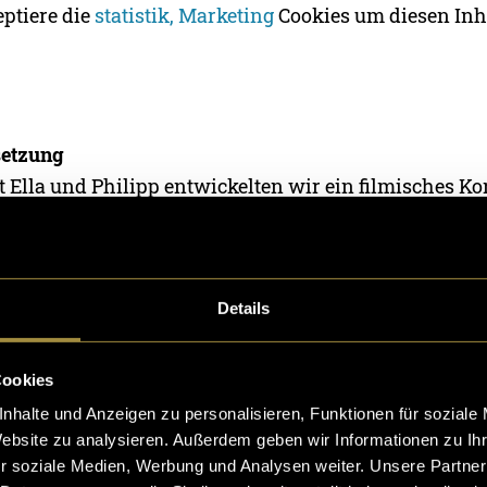
eptiere die
statistik, Marketing
Cookies um diesen Inh
etzung
Ella und Philipp entwickelten wir ein filmisches Ko
lltag auf dem Bike dokumentarisch festhalten könnten
orzugten Edits legten wir im Vorfeld eine klare Bil
ittel fest. Darunter Kameraführung, Perspektiven un
Details
 Todtnau übernahmen Ella und Philipp die Kameraf
Cookies
ideen umzusetzen. Die komplette Postproduktion (Dat
nhalte und Anzeigen zu personalisieren, Funktionen für soziale
arbeitung, Color Grading, Thumbnail-Gestaltung und
Website zu analysieren. Außerdem geben wir Informationen zu I
r soziale Medien, Werbung und Analysen weiter. Unsere Partner
 habe ich eigenständig realisiert.