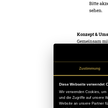
Bitte akz
sehen.
Konzept & Ums
Gemeinsam mit 
den Trainingsa
von meinen bev
visuelle Stilm
Zustimmung
Atmosphäre.
Am Drehtag in
Diese Webseite verwendet 
halfen, Szenen
Wir verwenden Cookies, um I
Schnitt, Tonbe
und die Zugriffe auf unsere 
Website an unsere Partner fü
Dokumentation)