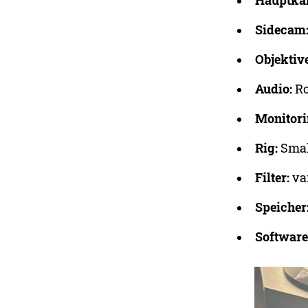
Hauptka
Sidecam
Objektive
Audio:
Ro
Monitori
Rig:
Smal
Filter:
va
Speicher
Software