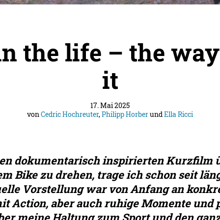
n the life – the way
it
17. Mai 2025
von
Cedric Hochreuter
,
Philipp Horber
und
Ella Ricci
inen dokumentarisch inspirierten Kurzfilm 
em Bike zu drehen, trage ich schon seit lä
uelle Vorstellung war von Anfang an konkre
it Action, aber auch ruhige Momente und 
er meine Haltung zum Sport und den ganz