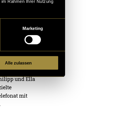
ie im Rahmen Ihrer Nutzung
ines kleinen
ngsalltag und
Marketing
sellift und
Alle zulassen
iedene
ilipp und Ella
ielte
lefonat mit
.