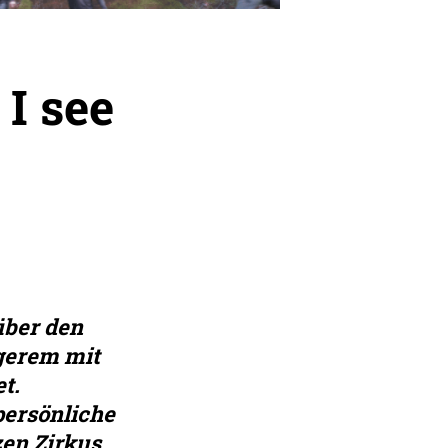
 I see
über den
ngerem mit
t.
persönliche
en Zirkus