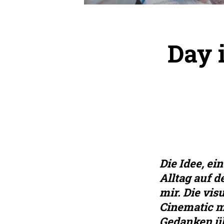
Day i
Die Idee, e
Alltag auf d
mir. Die vis
Cinematic m
Gedanken üb