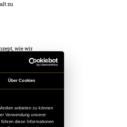
alt zu
nzept, wie wir
. Inspiriert
dsprache und
d gewünschte
Über Cookies
ührung und
ensortierung,
 Medien anbieten zu können
hrer Verwendung unserer
 führen diese Informationen