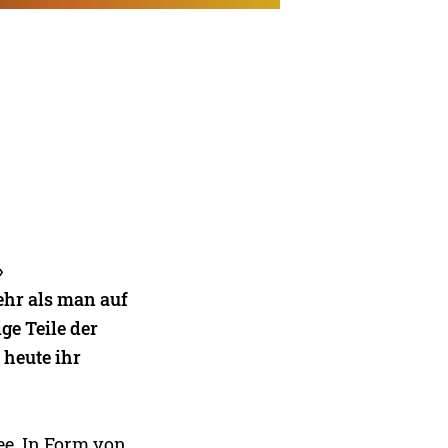
»
ehr als man auf
ge Teile der
 heute ihr
ee. In Form von