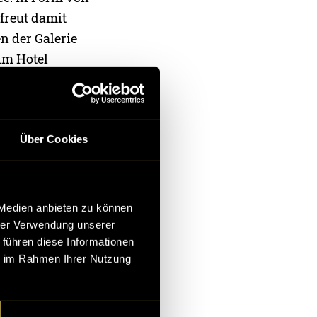
freut damit
n der Galerie
im Hotel
s ist es,
onen und
Über Cookies
 Medien anbieten zu können
hrer Verwendung unserer
 führen diese Informationen
ie im Rahmen Ihrer Nutzung