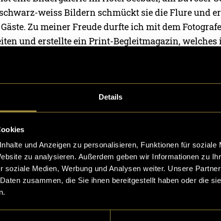
schwarz-weiss Bildern schmückt sie die Flure und er
Gäste. Zu meiner Freude durfte ich mit dem Fotografe
en und erstellte ein Print-Begleitmagazin, welches 
f den Hotelzimmern zu finden ist. Das Ziel des Magazin
ormationen zu den in der Galerie dargestellten Pers
teilen.
Details
os Original?
Cookies
um Magazin.
nhalte und Anzeigen zu personalisieren, Funktionen für soziale
Website zu analysieren. Außerdem geben wir Informationen zu I
r soziale Medien, Werbung und Analysen weiter. Unsere Partner
 Daten zusammen, die Sie ihnen bereitgestellt haben oder die s
n.