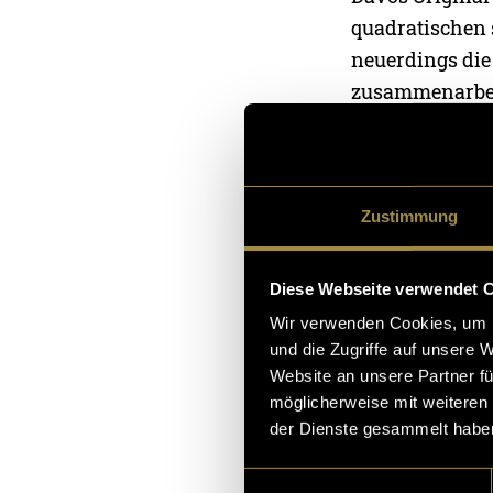
quadratischen 
neuerdings die 
zusammenarbeit
verteilt und au
ergänzende Inf
Betrieben mitzu
Zustimmung
Was macht Dav
Diese Webseite verwendet 
Hier
geht es z
Wir verwenden Cookies, um I
und die Zugriffe auf unsere 
(hil)
Website an unsere Partner fü
möglicherweise mit weiteren
der Dienste gesammelt habe
Einwilligungsauswahl