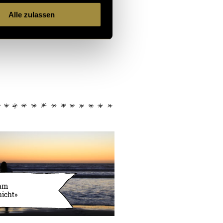
Alle zulassen
lam
icht»