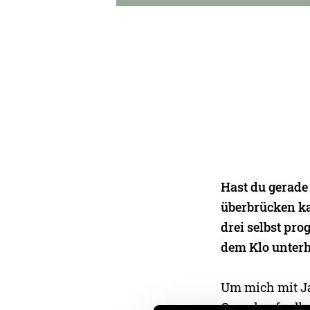
Hast du gerade
überbrücken ka
drei selbst pro
dem Klo unterh
Um mich mit Ja
Grund auf selb