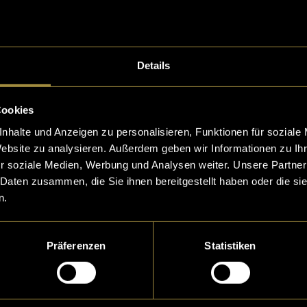
e ich deshalb, weil nicht alles nach Wunsch geklappt
st:
Pausen-Gaudi
. Mehr über meine Up’s and Down’s
ess findest du in der Kritik.
Details
Cookies
nhalte und Anzeigen zu personalisieren, Funktionen für soziale
Website zu analysieren. Außerdem geben wir Informationen zu I
r soziale Medien, Werbung und Analysen weiter. Unsere Partner
 Daten zusammen, die Sie ihnen bereitgestellt haben oder die s
n.
Präferenzen
Statistiken