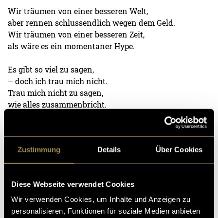
Wir träumen von einer besseren Welt,
aber rennen schlussendlich wegen dem Geld.
Wir träumen von einer besseren Zeit,
als wäre es ein momentaner Hype.
Es gibt so viel zu sagen,
– doch ich trau mich nicht.
Trau mich nicht zu sagen,
wie alles zusammenbricht.
Gelder fliessen, Wirtschaft floppt, toppt
Pharmaindustrie boomt –
Zustimmung
Details
Über Cookies
doch stopp –
Was sagt uns das?
Vieles könnten wir ändern.
Diese Webseite verwendet Cookies
Moment – Was? Wie? Ich?
Wir verwenden Cookies, um Inhalte und Anzeigen zu
Doch in Wahrheit…
personalisieren, Funktionen für soziale Medien anbieten