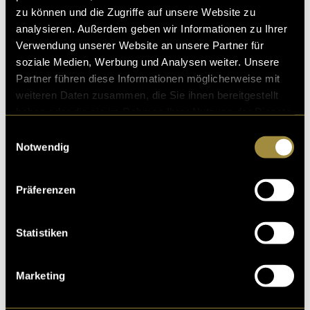
zu können und die Zugriffe auf unsere Website zu
analysieren. Außerdem geben wir Informationen zu Ihrer
Verwendung unserer Website an unsere Partner für
soziale Medien, Werbung und Analysen weiter. Unsere
Partner führen diese Informationen möglicherweise mit
weiteren Daten zusammen, die Sie ihnen bereitgestellt
haben oder die sie im Rahmen Ihrer Nutzung der Dienste
gesammelt haben.
Einwilligungsauswahl
Notwendig
Bitte akzeptiere die
statistik, Marketing
Cookies um
diesen Inhalt zu sehen.
Präferenzen
(ash)
Statistiken
Marketing