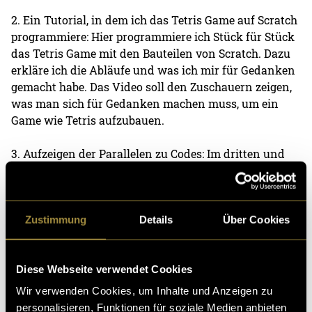
2. Ein Tutorial, in dem ich das Tetris Game auf Scratch
programmiere: Hier programmiere ich Stück für Stück
das Tetris Game mit den Bauteilen von Scratch. Dazu
erkläre ich die Abläufe und was ich mir für Gedanken
gemacht habe. Das Video soll den Zuschauern zeigen,
was man sich für Gedanken machen muss, um ein
Game wie Tetris aufzubauen.
3. Aufzeigen der Parallelen zu Codes: Im dritten und
letzten Video werde ich dann die Parallelen vom
Tetris-Game ohne Codes zu einem Tetris mit Codes
aufzeigen. Dem Zuschauer soll so vor Augen geführt
werden, dass der Sprung von Programmieren ohne
Zustimmung
Details
Über Cookies
Codes zu Programmieren mit Codes nicht mehr so
gross ist.
Diese Webseite verwendet Cookies
Wir verwenden Cookies, um Inhalte und Anzeigen zu
personalisieren, Funktionen für soziale Medien anbieten