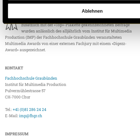
Ablehnen
Die unter «Beste» erscheinenden Beiträge sind eine Auswahl der
Dozierenden des Moduls «Konvergent Produzieren». Die
zusätzlich mit der «Top»-Plakette gekennzeichneten Beiträge
wurden anlässlich des alljährlich vom Institut für Multimedia
Production (IMP) der Fachhochschule Graubünden veranstalteten
Multimedia Awards von einer externen Fachjury mit einem «Digezz-
Award» ausgezeichnet.
KONTAKT
Fachhochschule Graubünden
Institut für Multimedia Production
Pulvermühlestrasse 57
CH-7000 Chur
Tel.:
+41 (0)81 286 24 24
E-Mail:
imp@fhgr.ch
IMPRESSUM