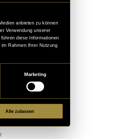
Dabei zeigte
 während weder
 Medien anbieten zu können
s hatten. Diese
hrer Verwendung unserer
 führen diese Informationen
nsichtlich
ie im Rahmen Ihrer Nutzung
Marketing
r den
 in einem
mit einem
end zum Aufbau
Alle zulassen
blich – über.
r