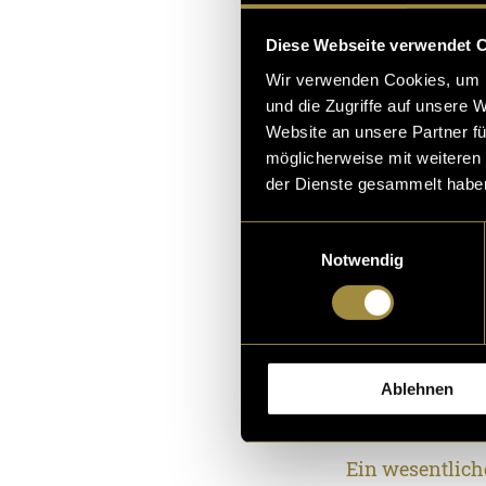
Die Datenauswer
Diese Webseite verwendet 
sich ein signi
Wir verwenden Cookies, um I
der Kleidungss
und die Zugriffe auf unsere 
Website an unsere Partner fü
Ergebnisse wur
möglicherweise mit weiteren
ihrer Bedeutung
der Dienste gesammelt habe
Einwilligungsauswahl
Inhalte d
Notwendig
Das Lehrprojek
Forschungsproz
verständlichen
kurzen Abriss 
Ablehnen
des Online-Exp
Ein wesentlich