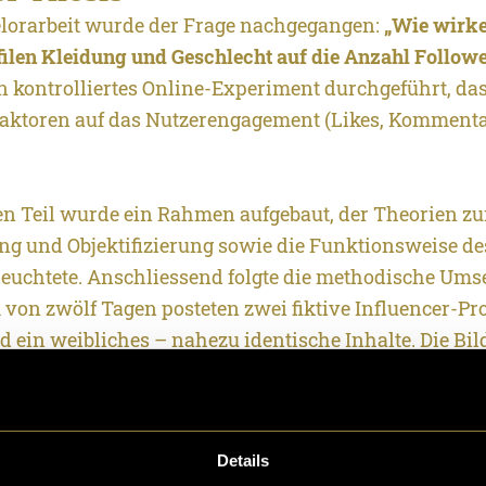
elorarbeit wurde der Frage nachgegangen:
„Wie wirke
ilen Kleidung und Geschlecht auf die Anzahl Followe
n kontrolliertes Online-Experiment durchgeführt, das
Faktoren auf das Nutzerengagement (Likes, Kommenta
en Teil wurde ein Rahmen aufgebaut, der Theorien zu
ung und Objektifizierung sowie die Funktionsweise d
euchtete. Anschliessend folgte die methodische Ums
von zwölf Tagen posteten zwei fiktive Influencer-Prof
 ein weibliches – nahezu identische Inhalte. Die Bi
edlichen Locations aufgenommen (Restaurant, Fitness
 zwei Varianten gezeigt: einmal mit körperbedeckende
Kleidung. Die Veröffentlichung erfolgte in variieren
Details
chstage hinweg.