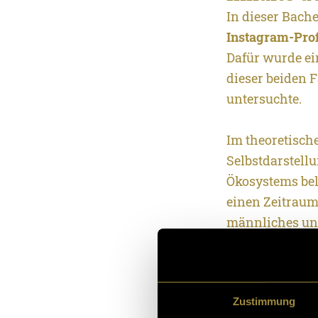
In dieser Bach
Instagram-Prof
Dafür wurde ei
dieser beiden 
untersuchte.
Im theoretisch
Selbstdarstell
Ökosystems bel
einen Zeitraum 
männliches und
drei unterschi
und jeweils in
körperbetonter 
Zustimmung
über die Versu