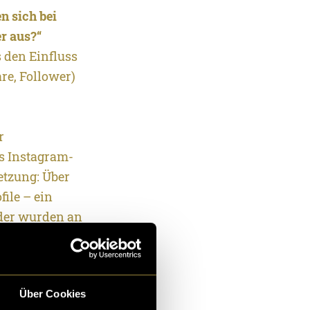
n sich bei
r aus?“
 den Einfluss
re, Follower)
r
es Instagram-
etzung: Über
ile – ein
lder wurden an
studio, Berge)
r, einmal mit
der Reihenfolge
Über Cookies