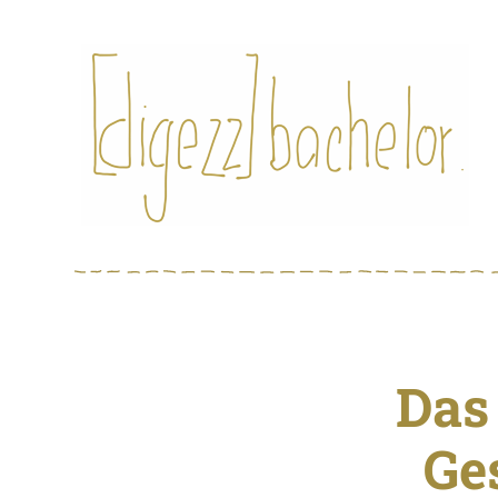
Das
Ge