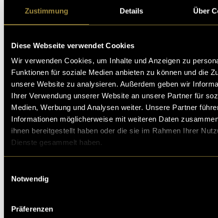
Zustimmung
Details
Über C
Der Name nach dem im Dienstplan gesucht werden
soll:
Diese Webseite verwendet Cookies
Wir verwenden Cookies, um Inhalte und Anzeigen zu persona
Funktionen für soziale Medien anbieten zu können und die Zug
unsere Website zu analysieren. Außerdem geben wir Informa
Die KalenderID des Kalenders in den die Einträge
Ihrer Verwendung unserer Website an unsere Partner für soz
gespeichert werden sollen:
Medien, Werbung und Analysen weiter. Unsere Partner führe
Informationen möglicherweise mit weiteren Daten zusammen,
ihnen bereitgestellt haben oder die sie im Rahmen Ihrer Nut
Dienste gesammelt haben.
Die Email Adresse an welche die Benachrichtigung
Einwilligungsauswahl
geschickt werden soll:
Notwendig
Präferenzen