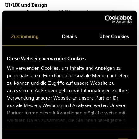
UI/UX und Design
Das Interface wurde mithilfe von Figma gestaltet. Der
Fokus lag dabei auf einer klaren Benutzerführung,
einem responsiven Layout sowie einem
minimalistischen Design, das die Inhalte in den
Zustimmung
Details
Über Cookies
Mittelpunkt stellt. Wichtige Interface-Elemente sind
ein Dropdown-Menü zur Sprachauswahl, ein Button
zur Generierung neuer Fragen sowie ein Link-Button
Diese Webseite verwendet Cookies
zur einfachen Weiterverbreitung der Fragen über
Wir verwenden Cookies, um Inhalte und Anzeigen zu
Social Media.
personalisieren, Funktionen für soziale Medien anbieten
zu können und die Zugriffe auf unsere Website zu
analysieren. Außerdem geben wir Informationen zu Ihrer
Verwendung unserer Website an unsere Partner für
soziale Medien, Werbung und Analysen weiter. Unsere
Partner führen diese Informationen möglicherweise mit
weiteren Daten zusammen, die Sie ihnen bereitgestellt
haben oder die sie im Rahmen Ihrer Nutzung der Dienste
gesammelt haben.
Einwilligungsauswahl