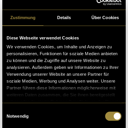
3. Auftrag: Videographie im
Zustimmung
Details
Über Cookies
Supermarket Club Zürich
Mein dritter Auftrag führte mich in den Club
Supermarket in Zürich, wo ich DJ-Videos für eine
Diese Webseite verwendet Cookies
Afrohouse-Party produzierte. Der Auftrag kam nur
Wir verwenden Cookies, um Inhalte und Anzeigen zu
einen Tag vor dem Event – genug Zeit, um zu wissen,
personalisieren, Funktionen für soziale Medien anbieten
dass es eine Herausforderung wird.
zu können und die Zugriffe auf unsere Website zu
analysieren. Außerdem geben wir Informationen zu Ihrer
Herausforderungen und Workflow
Verwendung unserer Website an unsere Partner für
Vorbereitung:
Ich hatte keine Möglichkeit, mich
soziale Medien, Werbung und Analysen weiter. Unsere
auf die Location oder die Bedingungen
Partner führen diese Informationen möglicherweise mit
vorzubereiten. Während des Events bemerkte
weiteren Daten zusammen, die Sie ihnen bereitgestellt
ich, dass der DJ-Bereich überfüllt war und ich
haben oder die sie im Rahmen Ihrer Nutzung der Dienste
nur mit einem 15-24mm-Objektiv filmen
gesammelt haben.
Einwilligungsauswahl
konnte.
Notwendig
Musikstil:
Afrohouse war für mich neu, und die