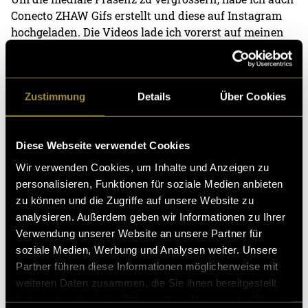
Conecto ZHAW Gifs erstellt und diese auf Instagram
hochgeladen. Die Videos lade ich vorerst auf meinen
Youtube Kanal hoch und setze diese auf ungelistet,
denn sie werden erst später veröffentlicht und
Conecto ZHAW soll von den Videos profitieren.
Zustimmung
Details
Über Cookies
Was noch gut zu Wissen ist, in Bezug auf Youtube
Shorts ist: Das Thumbnail kann man nur wählen,
Diese Webseite verwendet Cookies
wenn man das Video vom Smartphone aus hochlädt.
Weiter muss das Thumbnail ein Frame aus dem
Wir verwenden Cookies, um Inhalte und Anzeigen zu
bestehenden Video ist. Das heisst, wenn man ein
personalisieren, Funktionen für soziale Medien anbieten
videounabhängiges Bild möchte, muss es vor dem
zu können und die Zugriffe auf unsere Website zu
Upload auf Youtube ins Video integriert werden. Am
analysieren. Außerdem geben wir Informationen zu Ihrer
besten geht das gleich am Anfang oder ganz am
Verwendung unserer Website an unsere Partner für
Schluss, denn es reicht ein einziges Frame (unter einer
soziale Medien, Werbung und Analysen weiter. Unsere
Sekunde).
Partner führen diese Informationen möglicherweise mit
weiteren Daten zusammen, die Sie ihnen bereitgestellt
haben oder die sie im Rahmen Ihrer Nutzung der Dienste