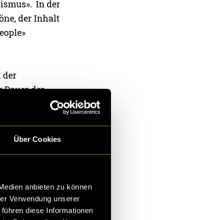
ismus». In der
ne, der Inhalt
people»
 der
r Dauer der
 des «Festival
». An diesen
genheit mich
Über Cookies
 ich «Color
EN CALL»
 Medien anbieten zu können
hrer Verwendung unserer
n. Mit der
 führen diese Informationen
Denkmuster