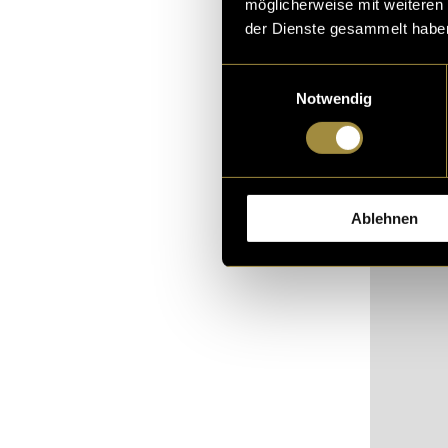
möglicherweise mit weiteren
nachzudenken
der Dienste gesammelt habe
Einwilligungsauswahl
Notwendig
Ablehnen