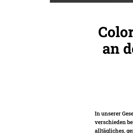
Colo
an 
In unserer Ges
verschieden be
alltägliches, g