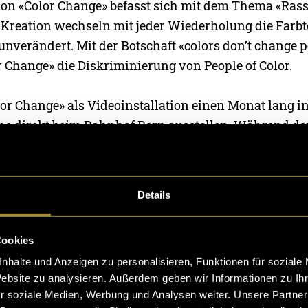
on «Color Change» befasst sich mit dem Thema «Rass
Kreation wechseln mit jeder Wiederholung die Farbtö
unverändert. Mit der Botschaft «colors don’t change 
or Change» die Diskriminierung von People of Color.
lor Change» als Videoinstallation einen Monat lang in
che direkt beim Bahnhof Bern ausstellen. Während de
rde «Color Change» Teil der «Museumsnacht Bern 22»,
022» und der «Berner Aktionswoche gegen Rassismus
Ausstellung sehr gut besucht, und ich hatte die Gele
Details
enden ins Gespräch zu kommen. Letzte Woche konnte
 für drei Tage an der Ausstellung «THIS WAS AN OP
Cookies
nhalte und Anzeigen zu personalisieren, Funktionen für soziale
Website zu analysieren. Außerdem geben wir Informationen zu I
ich ein, die 3D-Animation «Color Change» anzuschaue
r soziale Medien, Werbung und Analysen weiter. Unsere Partner
ei Zeit zu nehmen, um über die eigenen rassistischen 