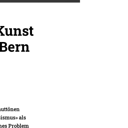
Kunst
Bern
auttönen
sismus» als
ches Problem