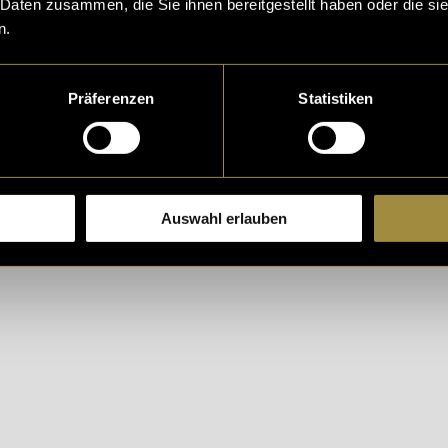
 Daten zusammen, die Sie ihnen bereitgestellt haben oder die s
.
n.
Präferenzen
Statistiken
Auswahl erlauben