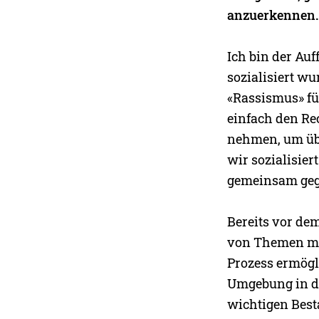
anzuerkennen.
Ich bin der Auf
sozialisiert w
«Rassismus» fü
einfach den Rec
nehmen, um übe
wir sozialisie
gemeinsam geg
Bereits vor de
von Themen mit
Prozess ermögl
Umgebung in de
wichtigen Best