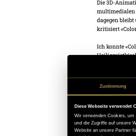
Die 3D-Animati
multimedialen 
dagegen bleibt 
kritisiert «Col
Ich konnte «Co
Heiliggeistkir
Ausstellung wu
der Kulturen 2
Events war die 
Zustimmung
mit den Besuch
Change» erneut
Diese Webseite verwendet 
präsentieren.
Wir verwenden Cookies, um I
und die Zugriffe auf unsere 
Nun lade ich d
Website an unsere Partner fü
Bitte, dir dab