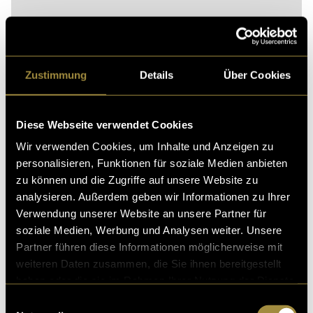
Zustimmung
Details
Über Cookies
Diese Webseite verwendet Cookies
Bitte akzeptiere die
statistik, Marketing
Cookies um
Wir verwenden Cookies, um Inhalte und Anzeigen zu
diesen Inhalt zu sehen.
personalisieren, Funktionen für soziale Medien anbieten
Das Ganze kann auch auf YouTube angesehen
zu können und die Zugriffe auf unsere Website zu
werden.
analysieren. Außerdem geben wir Informationen zu Ihrer
Verwendung unserer Website an unsere Partner für
soziale Medien, Werbung und Analysen weiter. Unsere
(mou)
Partner führen diese Informationen möglicherweise mit
weiteren Daten zusammen, die Sie ihnen bereitgestellt
haben oder die sie im Rahmen Ihrer Nutzung der Dienste
gesammelt haben.
Einwilligungsauswahl