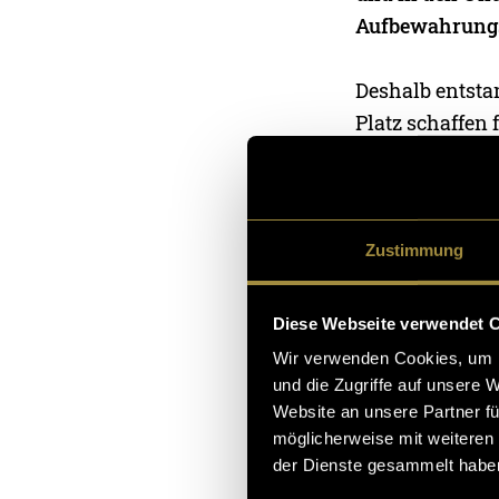
Aufbewahrung
Deshalb entsta
Platz schaffen
daran? Ein Shuf
auswählen lass
ergeht es mein
Entwürfen. Ein
Zustimmung
Ich hoffe, ich
Diese Webseite verwendet 
bringen und hof
Wir verwenden Cookies, um I
unter
Brain go
und die Zugriffe auf unsere 
Website an unsere Partner fü
möglicherweise mit weiteren
(eli)
der Dienste gesammelt habe