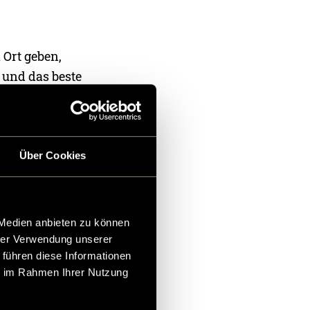
 Ort geben,
 und das beste
ein Projekt
 kann. Sonst
271 vergangenen
Über Cookies
kenchaos
st das Projekt
 Medien anbieten zu können
hrer Verwendung unserer
 führen diese Informationen
ie im Rahmen Ihrer Nutzung