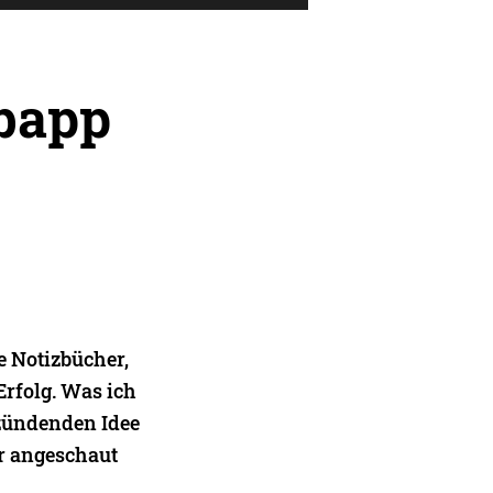
bapp
e Notizbücher,
Erfolg. Was ich
 zündenden Idee
er angeschaut