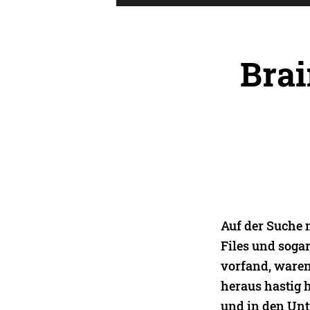
Bra
Auf der Suche 
Files und soga
vorfand, waren
heraus hastig 
und in den Unt