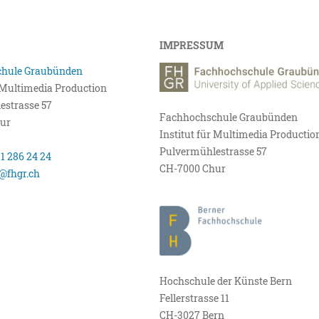
IMPRESSUM
hule Graubünden
r Multimedia Production
estrasse 57
Fachhochschule Graubünden
ur
Institut für Multimedia Productio
Pulvermühlestrasse 57
81 286 24 24
CH-7000 Chur
@fhgr.ch
Hochschule der Künste Bern
Fellerstrasse 11
CH-3027 Bern