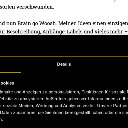
sorten verschwunden.
nd nun Brain go Woosh. Meinen Ideen einen einzigen
 für Beschreibung, Anhänge, Labels und vieles mehr –
fle-Modus. Ich kann mir selbst per Zufallsgenerator 
en, damit ich es nicht vergesse und weiterverfolgen
en zukünftigen Projekten wohl schnell so wie den 3
mal aufgeschrieben – direkt vergessen.
Details
 kann mit diesem Tool etwas Ordnung in mein Gedan
Cookies
fentlich auch andere damit unterstützen. Zu finden i
nhalte und Anzeigen zu personalisieren, Funktionen für soziale
 Woosh
.
Website zu analysieren. Außerdem geben wir Informationen zu I
r soziale Medien, Werbung und Analysen weiter. Unsere Partner
 Daten zusammen, die Sie ihnen bereitgestellt haben oder die s
n.