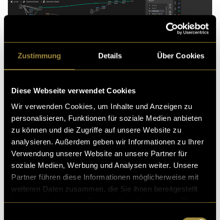
Bo
Dunes (Procedual, Nodes)
Zustimmung
Details
Über Cookies
Diese Webseite verwendet Cookies
Die Nutzung von «Nodes» war bei diesem Projekt ein
Wir verwenden Cookies, um Inhalte und Anzeigen zu
zentraler Bestandteil. Ein mir bisher fremdes System.
personalisieren, Funktionen für soziale Medien anbieten
Mithilfe von Tutorials konnte ich mich damit Teile
zu können und die Zugriffe auf unsere Website zu
einer Umgebung zusammenbasteln und generieren
analysieren. Außerdem geben wir Informationen zu Ihrer
lassen. Auch dort bin ich aber auf Schwierigkeiten
Verwendung unserer Website an unsere Partner für
gestossen, weshalb ich wiederholt neu anfangen
soziale Medien, Werbung und Analysen weiter. Unsere
musste, bis ich etwas für das Projekt brauchen konnte.
Partner führen diese Informationen möglicherweise mit
weiteren Daten zusammen, die Sie ihnen bereitgestellt
haben oder die sie im Rahmen Ihrer Nutzung der Dienste
gesammelt haben.
Einwilligungsauswahl