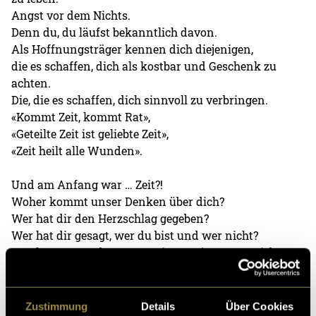
Angst vor dem Nichts.
Denn du, du läufst bekanntlich davon.
Als Hoffnungsträger kennen dich diejenigen,
die es schaffen, dich als kostbar und Geschenk zu
achten.
Die, die es schaffen, dich sinnvoll zu verbringen.
«Kommt Zeit, kommt Rat»,
«Geteilte Zeit ist geliebte Zeit»,
«Zeit heilt alle Wunden».
Und am Anfang war … Zeit?!
Woher kommt unser Denken über dich?
Wer hat dir den Herzschlag gegeben?
Wer hat dir gesagt, wer du bist und wer nicht?
Wer hat gesagt, dass man mit 15 zu jung zum Lieben
ist,
mit 35 eine alte Mutter,
mit 65 ein alter Knacker,
Zustimmung
Details
Über Cookies