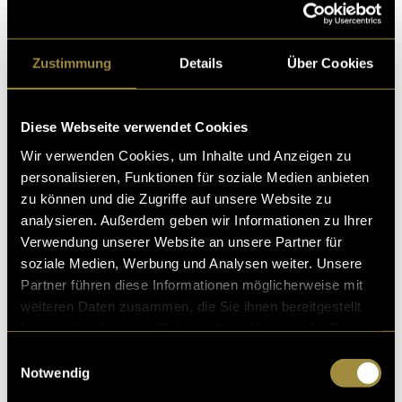
den letzten Jahren immer weiter. Allerdings habe ich
mir zu oft zu wenig Zeit für ausdrucksstarke
Aufnahmen und dessen Bearbeitung genommen.
Zustimmung
Details
Über Cookies
Zudem hat mir das Abknipsen im ersten Studienjahr
etwas gefehlt, da der Fokus stärker auf der
Videoproduktion lag. Digezz hat sich also perfekt
Diese Webseite verwendet Cookies
dafür angeboten.
Wir verwenden Cookies, um Inhalte und Anzeigen zu
personalisieren, Funktionen für soziale Medien anbieten
Hier geht es zu meinem Portfolio.
zu können und die Zugriffe auf unsere Website zu
analysieren. Außerdem geben wir Informationen zu Ihrer
(bas)
Verwendung unserer Website an unsere Partner für
soziale Medien, Werbung und Analysen weiter. Unsere
Partner führen diese Informationen möglicherweise mit
weiteren Daten zusammen, die Sie ihnen bereitgestellt
haben oder die sie im Rahmen Ihrer Nutzung der Dienste
gesammelt haben.
Einwilligungsauswahl
Notwendig
Kritik