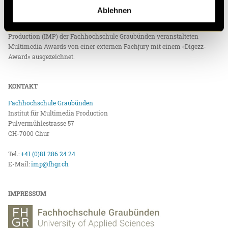
Dozierenden des Moduls «Konvergent Produzieren». Die
Ablehnen
zusätzlich mit der «Top»-Plakette gekennzeichneten Beiträge
wurden anlässlich des alljährlich vom Institut für Multimedia
Production (IMP) der Fachhochschule Graubünden veranstalteten
Multimedia Awards von einer externen Fachjury mit einem «Digezz-
Award» ausgezeichnet.
KONTAKT
Fachhochschule Graubünden
Institut für Multimedia Production
Pulvermühlestrasse 57
CH-7000 Chur
Tel.:
+41 (0)81 286 24 24
E-Mail:
imp@fhgr.ch
IMPRESSUM