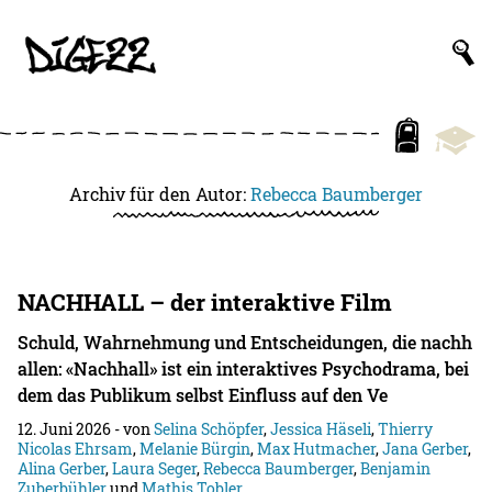
Archiv für den Autor:
Rebecca Baumberger
NACHHALL – der interaktive Film
Schuld, Wahrnehmung und Entscheidungen, die nachh
allen: «Nachhall» ist ein interaktives Psychodrama, bei
dem das Publikum selbst Einfluss auf den Ve
12. Juni 2026
- von
Selina Schöpfer
,
Jessica Häseli
,
Thierry
Nicolas Ehrsam
,
Melanie Bürgin
,
Max Hutmacher
,
Jana Gerber
,
Alina Gerber
,
Laura Seger
,
Rebecca Baumberger
,
Benjamin
Zuberbühler
und
Mathis Tobler