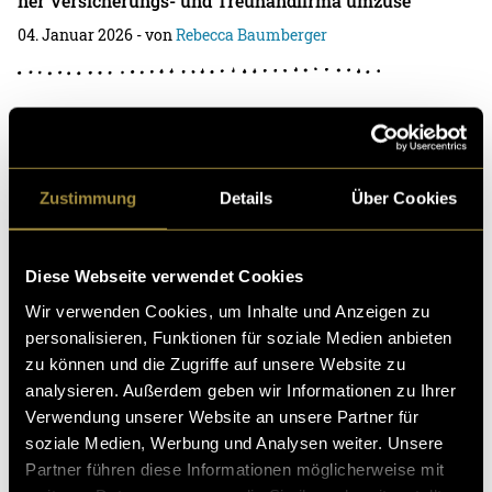
ner Versicherungs- und Treuhandfirma umzuse
04. Januar 2026
- von
Rebecca Baumberger
sneak peak into the office
Die Versicherungsgesellschaft VTR plant eine Neugest
Zustimmung
Details
Über Cookies
altung ihrer Website und damit fiel der Startschuss für
mein Digezz-Projekt. Eine Neuaufgleisung
Diese Webseite verwendet Cookies
10. Juni 2025
- von
Rebecca Baumberger
und
Selina Schöpfer
Wir verwenden Cookies, um Inhalte und Anzeigen zu
personalisieren, Funktionen für soziale Medien anbieten
zu können und die Zugriffe auf unsere Website zu
analysieren. Außerdem geben wir Informationen zu Ihrer
Musikvideos – Back Bone
Verwendung unserer Website an unsere Partner für
soziale Medien, Werbung und Analysen weiter. Unsere
Alles begann mit der Idee, ein eigenes Musikvideo zu d
Partner führen diese Informationen möglicherweise mit
rehen.Was dann folgte, ging ziemlich schnell: Eine Anf