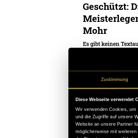
Geschützt: D
Meisterlege
Mohr
Es gibt keinen Textau
chützter Beitrag ist.
10. Januar 2026
- von
Thom
und
Lukas Schlegel
Zustimmung
Diese Webseite verwendet 
Wir verwenden Cookies, um I
und die Zugriffe auf unsere 
I Canapai – 
Website an unsere Partner fü
möglicherweise mit weiteren