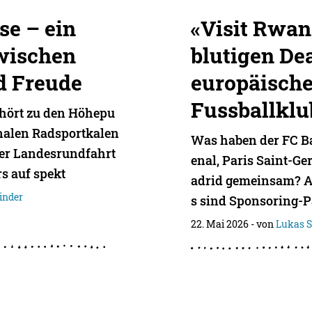
se – ein
«Visit Rwan
wischen
blutigen De
d Freude
europäische
Fussballklu
ehört zu den Höhepu
onalen Radsportkalen
Was haben der FC B
zer Landesrundfahrt
enal, Paris Saint-G
s auf spekt
adrid gemeinsam? Al
inder
s sind Sponsoring-P
22. Mai 2026
- von
Lukas S