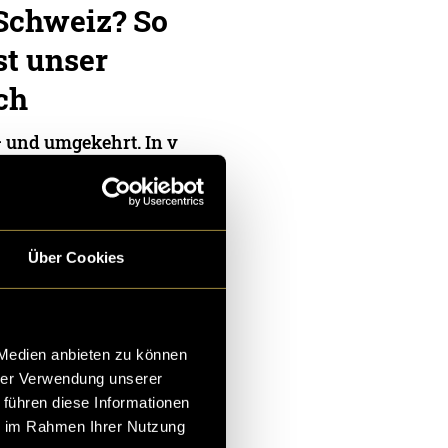
Schweiz? So
ist unser
ch
– und umgekehrt. In v
n die politischen Grä
seinander. In der Sc
, wie
Über Cookies
Linder
und
Lukas Schlegel
 Medien anbieten zu können
hrer Verwendung unserer
 führen diese Informationen
ie im Rahmen Ihrer Nutzung