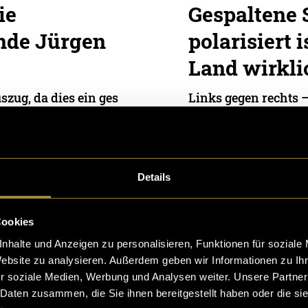
ie
Gespaltene 
nde Jürgen
polarisiert 
Land wirkli
szug, da dies ein ges
Links gegen rechts 
ielen Ländern klaffe
ben immer weiter au
as Häder
,
Pascal Linder
hweiz offenbar nicht
Details
10. Juni 2025
- von
Pascal 
Cookies
nhalte und Anzeigen zu personalisieren, Funktionen für soziale
Website zu analysieren. Außerdem geben wir Informationen zu I
Die Tessiner
r soziale Medien, Werbung und Analysen weiter. Unsere Partner
 Daten zusammen, die Sie ihnen bereitgestellt haben oder die s