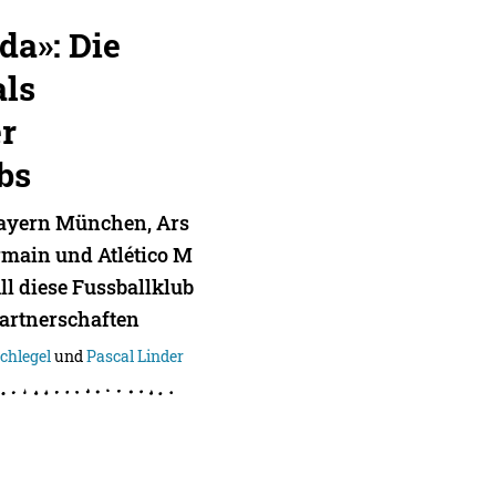
da»: Die
als
r
bs
ayern München, Ars
ermain und Atlético M
l diese Fussballklub
artnerschaften
chlegel
und
Pascal Linder