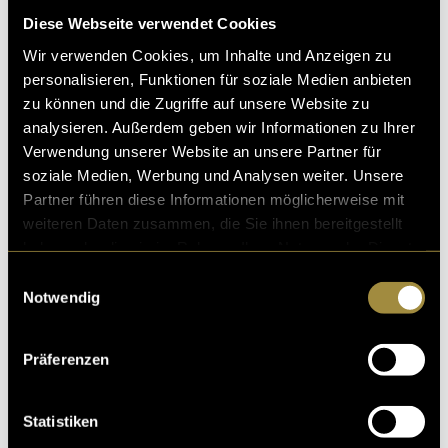
on organisiert wurde, fotografisch zu begleite
Diese Webseite verwendet Cookies
10. Juni 2025
- von
Moena Bischoff
Wir verwenden Cookies, um Inhalte und Anzeigen zu
personalisieren, Funktionen für soziale Medien anbieten
zu können und die Zugriffe auf unsere Website zu
analysieren. Außerdem geben wir Informationen zu Ihrer
LOKALSTOFF – Konzept
Verwendung unserer Website an unsere Partner für
soziale Medien, Werbung und Analysen weiter. Unsere
Lokaler Journalismus ist oft unsichtbar – und doch un
Partner führen diese Informationen möglicherweise mit
verzichtbar. Hinter jeder lokalen Story steckt ein Geflec
weiteren Daten zusammen, die Sie ihnen bereitgestellt
ht aus sorgfältiger Recherche, Herzbl
haben oder die sie im Rahmen Ihrer Nutzung der Dienste
09. Juni 2025
- von
Moena Bischoff
und
Julia Jäger
gesammelt haben.
Einwilligungsauswahl
Notwendig
Präferenzen
Rethink Masculinity Day
In mehreren Schweizer Städten haben sich am 8. April
Statistiken
2025 Männer getroffen, um das traditionelle Männerbil