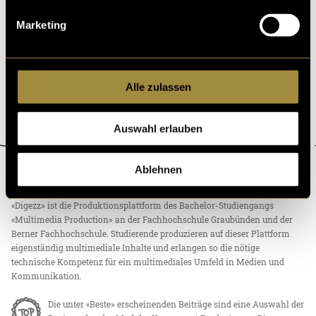
d aufzubrechen. Ich durfte die Aktion in
Marketing
21. Mai 2025
- von
Moena Bischoff
Alle zulassen
Auswahl erlauben
Ablehnen
ÜBER DIGEZZ
«Digezz» ist die Produktionsplattform des Bachelor-Studiengangs
«Multimedia Production» an der Fachhochschule Graubünden und der
Berner Fachhochschule. Studierende produzieren auf dieser Plattform
eigenständig multimediale Inhalte und erlangen so die nötige
technische Kompetenz für ein multimediales Umfeld in Medien und
Kommunikation.
Die unter «Beste» erscheinenden Beiträge sind eine Auswahl der