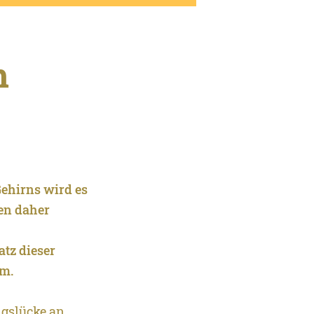
m
Gehirns wird es
zen daher
tz dieser
um.
ngslücke an