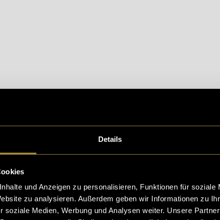
eptiere die
statistik, Marketing
Cookies um diesen Inh
Details
t kann vor Ort im West Coast Fossil Park in Südafrika
Cookies
r wohl die wenigsten Leser:innen dieses Beitrags bea
nhalte und Anzeigen zu personalisieren, Funktionen für soziale
nach Langebaan zu reisen, kann das Projekt auch mit
Website zu analysieren. Außerdem geben wir Informationen zu I
r soziale Medien, Werbung und Analysen weiter. Unsere Partner
ldern getestet werden. Dafür muss einzig
die Webapp