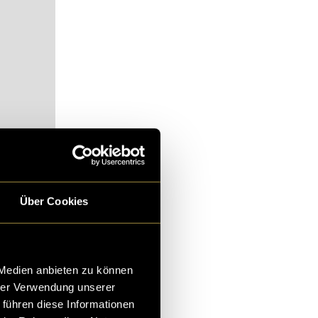
alt zu
Über Cookies
 genutzt
bsichtigen in
 Medien anbieten zu können
 den zwei
hrer Verwendung unserer
 führen diese Informationen
likation über