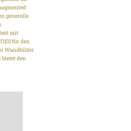
 Augmented-
n generelle
s
eit mit
TIES
für den
wei Wandbilder
bietet den