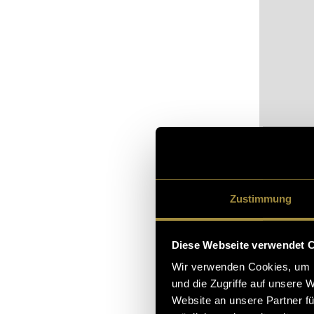
Bitte akz
sehen.
Zustimmung
Das Lehrprojek
Diese Webseite verwendet 
werden. Da abe
Wir verwenden Cookies, um I
nächster Zeit 
und die Zugriffe auf unsere 
Website an unsere Partner fü
angehängten Bi