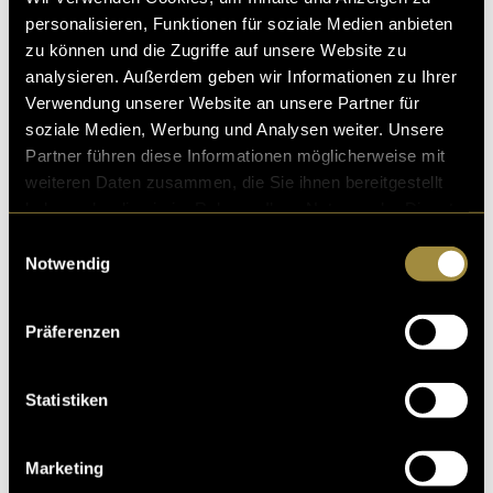
über karges, steiniges Gelände, und die Vegetation
personalisieren, Funktionen für soziale Medien anbieten
wurde zunehmend spärlicher. Nach etwa vier Stunden
zu können und die Zugriffe auf unsere Website zu
erreichten wir das Barafu Camp auf 4673 Metern über
analysieren. Außerdem geben wir Informationen zu Ihrer
Meer. Die Stimmung war ruhig und konzentriert, da
Verwendung unserer Website an unsere Partner für
allen bewusst war, dass in der kommenden Nacht der
soziale Medien, Werbung und Analysen weiter. Unsere
Gipfelaufstieg bevorstand. Nach einer frühen Mahlzeit
Partner führen diese Informationen möglicherweise mit
legten wir uns hin, um zumindest etwas Schlaf zu
weiteren Daten zusammen, die Sie ihnen bereitgestellt
bekommen, bevor es kurz vor Mitternacht wieder
haben oder die sie im Rahmen Ihrer Nutzung der Dienste
losgehen sollte.
gesammelt haben.
Einwilligungsauswahl
Notwendig
Präferenzen
Statistiken
Marketing