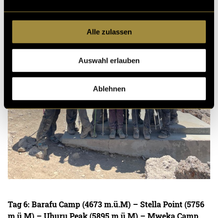
Alle zulassen
Auswahl erlauben
Ablehnen
Tag 6: Barafu Camp (4673 m.ü.M) – Stella Point (5756
m.ü.M) – Uhuru Peak (5895 m.ü.M) – Mweka Camp