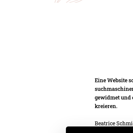
Eine Website so
suchmaschineno
gewidmet und d
kreieren.
Beatrice Schmi
(potenziellen)