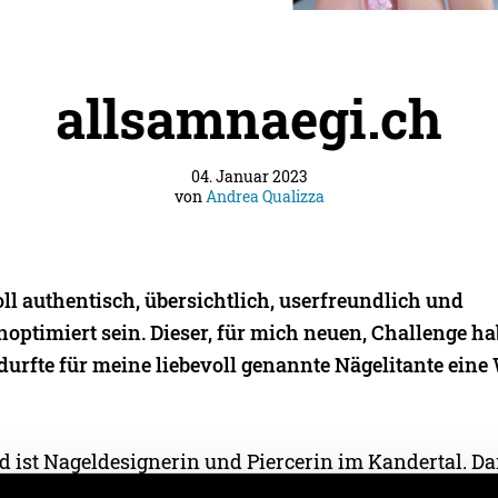
allsamnaegi.ch
04. Januar 2023
von
Andrea Qualizza
ll authentisch, übersichtlich, userfreundlich und
ptimiert sein. Dieser, für mich neuen, Challenge ha
urfte für meine liebevoll genannte Nägelitante eine
d ist Nageldesignerin und Piercerin im Kandertal. Da
 Kund:innen ihr Angebot auf einen Blick erkennen un