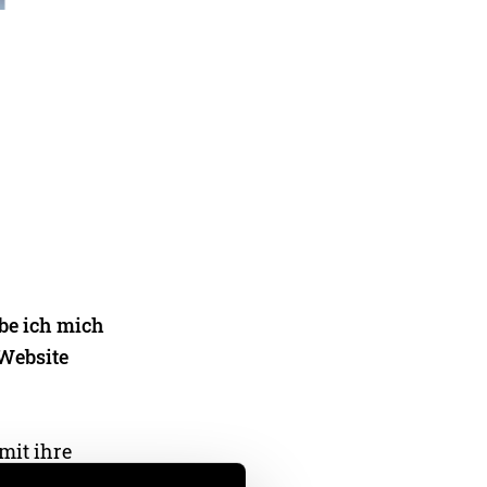
be ich mich
 Website
mit ihre
d einen