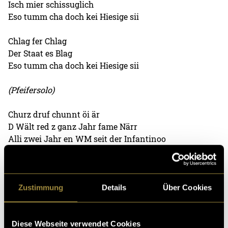
Isch mier schissuglich
Eso tumm cha doch kei Hiesige sii
Chlag fer Chlag
Der Staat es Blag
Eso tumm cha doch kei Hiesige sii
(Pfeifersolo)
Churz druf chunnt öi är
D Wält red z ganz Jahr fame Närr
Alli zwei Jahr en WM seit der Infantinoo
Dass d Afrikaner nimme uber z Mittelmeer miesse
choo
Monät dernah
Zustimmung
Details
Über Cookies
Het der Gianni sicher kei Liechte kah
Und seit vor de Medie ganz cool
Är si jez Araber und schwul
Diese Webseite verwendet Cookies