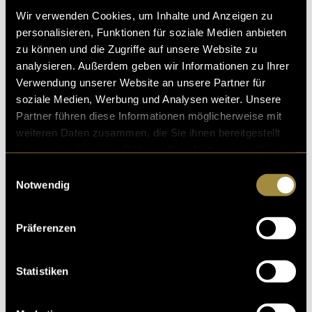
Wir verwenden Cookies, um Inhalte und Anzeigen zu
Olé Olé Olé (Fussballfans)
personalisieren, Funktionen für soziale Medien anbieten
zu können und die Zugriffe auf unsere Website zu
D westlich Wält
analysieren. Außerdem geben wir Informationen zu Ihrer
Hetmu z wenig Gäld
Verwendung unserer Website an unsere Partner für
Eso tumm cha doch kei Hiesige sii
soziale Medien, Werbung und Analysen weiter. Unsere
Partner führen diese Informationen möglicherweise mit
Är freut schi schoo
weiteren Daten zusammen, die Sie ihnen bereitgestellt
Z Katar z wohnuu
haben oder die sie im Rahmen Ihrer Nutzung der Dienste
Eso tumm cha doch kei Hiesige sii
gesammelt haben.
Einwilligungsauswahl
Notwendig
(Pfeifersolo)
Und de nu diz
Präferenzen
Kei Schnee und die Pischte fer nix
Statt Schneeschüeh und Stäcke und Schgii
Statistiken
Sind im Dezember, d Wanderschüeh derbii