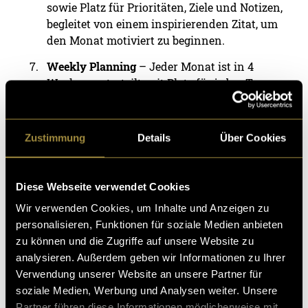
sowie Platz für Prioritäten, Ziele und Notizen,
begleitet von einem inspirierenden Zitat, um
den Monat motiviert zu beginnen.
Weekly Planning
– Jeder Monat ist in 4
Wochen unterteilt, mit Platz für jeden Tag von
Montag bis Sonntag, sowie Felder für «This
Week’s Focus», Prioritäten, To-Do-Listen und
Habit Tracker.
Zustimmung
Details
Über Cookies
Monthly Review
– Am Ende jedes Monats: «Top
Accomplishments», «Lessons Learned»,
Diese Webseite verwendet Cookies
«Gratitude List», «Do More Of», «Do Less Of»,
«How Was This Month» und eine zusätzliche
Wir verwenden Cookies, um Inhalte und Anzeigen zu
Seite für Notizen.
personalisieren, Funktionen für soziale Medien anbieten
zu können und die Zugriffe auf unsere Website zu
Annual Reflection
– Am Ende des Jahres: «Top
analysieren. Außerdem geben wir Informationen zu Ihrer
Accomplishments of This Year“, «Lessons
Verwendung unserer Website an unsere Partner für
Learned This Year“, «Do More Next Year», «Do
soziale Medien, Werbung und Analysen weiter. Unsere
Less Next Year», «Gratitude Highlights von
Partner führen diese Informationen möglicherweise mit