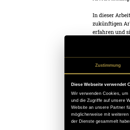
In dieser Arbe
zukünftigen Ar
erfahren und s
Unter Kritik f
HMTL-, CSS- un
Zustimmung
Falls euch das 
gerne unter de
Diese Webseite verwendet 
Wir verwenden Cookies, um I
Mein Portfolio
und die Zugriffe auf unsere 
Website an unsere Partner fü
möglicherweise mit weiteren
(stm)
der Dienste gesammelt habe