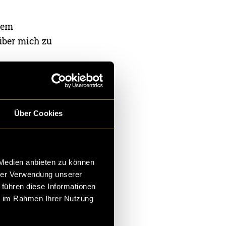
nem
über mich zu
Umsetzung der
Über Cookies
ollt, könnt ihr
 besuchen:
 Medien anbieten zu können
hrer Verwendung unserer
 führen diese Informationen
ie im Rahmen Ihrer Nutzung