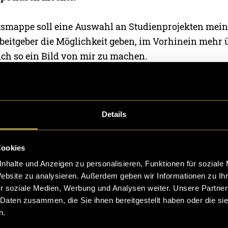
itsmappe soll eine Auswahl an Studienprojekten mei
beitgeber die Möglichkeit geben, im Vorhinein mehr 
ich so ein Bild von mir zu machen.
indet ihr mehr über den Entstehungsprozess und die 
d JavaScript-Webseite heraus.
Details
nicht interessiert und ihr nur das Endresultat sehen w
r vorübergehenden Domain meine Portfolio-Webseite
Cookies
nhalte und Anzeigen zu personalisieren, Funktionen für soziale
Website zu analysieren. Außerdem geben wir Informationen zu I
r soziale Medien, Werbung und Analysen weiter. Unsere Partner
 Daten zusammen, die Sie ihnen bereitgestellt haben oder die s
n.