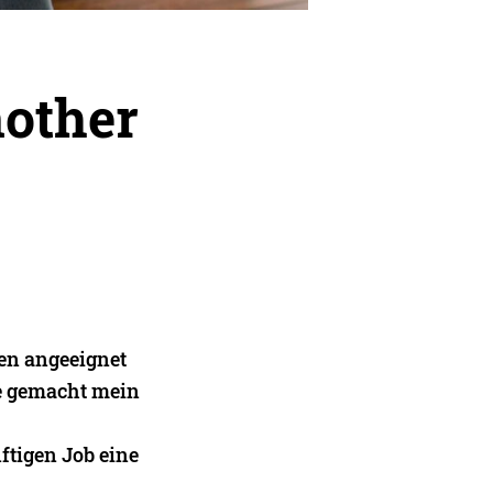
nother
en angeeignet
be gemacht mein
ftigen Job eine