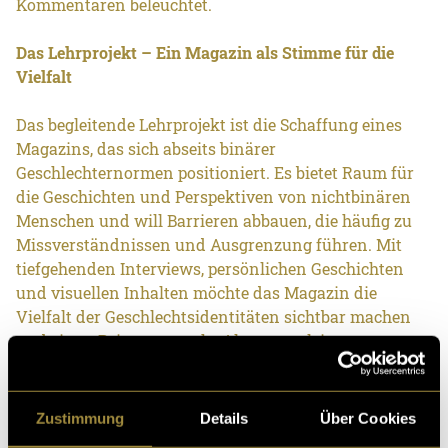
Kommentaren beleuchtet.
Das Lehrprojekt – Ein Magazin als Stimme für die
Vielfalt
Das begleitende Lehrprojekt ist die Schaffung eines
Magazins, das sich abseits binärer
Geschlechternormen positioniert. Es bietet Raum für
die Geschichten und Perspektiven von nichtbinären
Menschen und will Barrieren abbauen, die häufig zu
Missverständnissen und Ausgrenzung führen. Mit
tiefgehenden Interviews, persönlichen Geschichten
und visuellen Inhalten möchte das Magazin die
Vielfalt der Geschlechtsidentitäten sichtbar machen
und einen Beitrag zu mehr Akzeptanz leisten.
Warum ist das wichtig?
Zustimmung
Details
Über Cookies
Nichtbinäre Menschen sind oft unsichtbar – sowohl