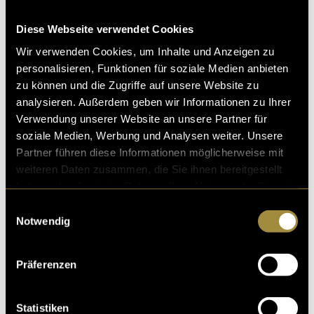
im sozialen als auch im rechtlichen Raum. Es gibt
immer noch viele Missverständnisse, Vorurteile und
Diese Webseite verwendet Cookies
Unwissenheit über die Vielfalt von
Wir verwenden Cookies, um Inhalte und Anzeigen zu
Geschlechtsidentitäten. Mein Projekt möchte dazu
personalisieren, Funktionen für soziale Medien anbieten
beitragen, diese Unsichtbarkeit zu durchbrechen und
zu können und die Zugriffe auf unsere Website zu
einen Raum für offene, respektvolle Diskussionen zu
analysieren. Außerdem geben wir Informationen zu Ihrer
schaffen. Es geht darum, Sichtbarkeit und
Verwendung unserer Website an unsere Partner für
Repräsentation zu fördern und die gesellschaftliche
soziale Medien, Werbung und Analysen weiter. Unsere
Debatte über Geschlecht neu zu gestalten.
Partner führen diese Informationen möglicherweise mit
weiteren Daten zusammen, die Sie ihnen bereitgestellt
haben oder die sie im Rahmen Ihrer Nutzung der Dienste
In dieser Ausgabe von Weder:Noch tauchen wir tief in
gesammelt haben.
die Vielfalt der Geschlechtsidentitäten ein. Von
Einwilligungsauswahl
inspirierenden persönlichen Geschichten über
Notwendig
nichtbinäre Eltern bis hin zu den rechtlichen
Fortschritten weltweit: Weder:Noch beleuchtet
Präferenzen
Themen, die über das binäre Geschlechtersystem
hinausgehen. Mit spannenden Interviews,
aufschlussreichen Reportagen und einem besonderen
Statistiken