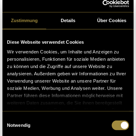
Die Website (
https://kurthmetallbau.ch/
) bietet:
moderner Onepager
Zustimmung
Details
Über Cookies
eigene Bilder aus dem Fotoshooting
mobile Optimierung
Diese Webseite verwendet Cookies
klare Navigation mit Ankerlinks
Wir verwenden Cookies, um Inhalte und Anzeigen zu
personalisieren, Funktionen für soziale Medien anbieten
Kontaktbereich mit Telefon und E-Mail
zu können und die Zugriffe auf unsere Website zu
analysieren. Außerdem geben wir Informationen zu Ihrer
(mbi)
Verwendung unserer Website an unsere Partner für
soziale Medien, Werbung und Analysen weiter. Unsere
Partner führen diese Informationen möglicherweise mit
weiteren Daten zusammen, die Sie ihnen bereitgestellt
haben oder die sie im Rahmen Ihrer Nutzung der Dienste
gesammelt haben.
Einwilligungsauswahl
Notwendig
Kritik