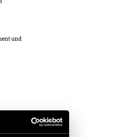
n
ment und
uelles