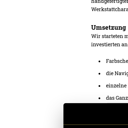
handgefertigte
Werkstattchara
Umsetzung
Wir starteten
investierten an
Farbsche
die Navig
einzelne
das Ganz
So nutzte
Erschein