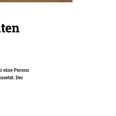
iten
r eine Person
msetzt. Der