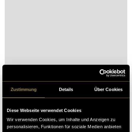
Bitte akzeptiere die
statistik, Marketing
Cookies um
diesen Inhalt zu sehen.
Zustimmung
Details
Über Cookies
Ein weiteres Video beinhaltet die Vorstellung der
Geschäftsstelle des Rotkreuzdienstes. In diesem
Diese Webseite verwendet Cookies
Videobeitrag führt die Chefin der Geschäftsstelle
persönlich durch die verschiedenen
Wir verwenden Cookies, um Inhalte und Anzeigen zu
Zuständigkeitsbereiche, erklärt die Aufgabenfelder des
personalisieren, Funktionen für soziale Medien anbieten