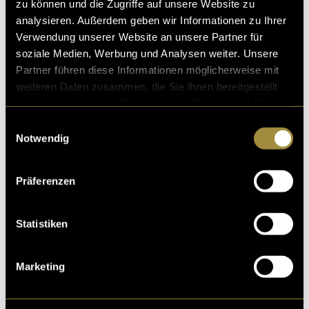
Teams und gibt einen authentischen Einblick in den
zu können und die Zugriffe auf unsere Website zu
Alltag. Das Video wurde in einem nahbaren,
analysieren. Außerdem geben wir Informationen zu Ihrer
dokumentarischen Stil gestaltet, um Vertrauen
Verwendung unserer Website an unsere Partner für
aufzubauen und die Organisation hinter dem Dienst
soziale Medien, Werbung und Analysen weiter. Unsere
transparent zu machen.
Partner führen diese Informationen möglicherweise mit
weiteren Daten zusammen, die Sie ihnen bereitgestellt
haben oder die sie im Rahmen Ihrer Nutzung der Dienste
gesammelt haben.
Einwilligungsauswahl
Notwendig
Präferenzen
Statistiken
Marketing
Bitte akzeptiere die
statistik, Marketing
Cookies um
diesen Inhalt zu sehen.