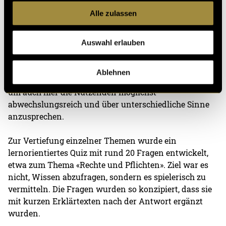
Alle zulassen
Grafiken und Icons zu den Rotkreuzgrundsätzen
dienen als Merkhilfe zu den textlichen
Beschreibungen. Eine Bildergalerie gibt einen ersten
Auswahl erlauben
tiefen Einblick in die spannenden
Ausbildungswochen im Rotkreuzdienst. Textliche
Ablehnen
Abschnitte wurden durch Audio-Aufnahmen ersetzt,
um auch hier die Nutzenden möglichst
abwechslungsreich und über unterschiedliche Sinne
anzusprechen.
Zur Vertiefung einzelner Themen wurde ein
lernorientiertes Quiz mit rund 20 Fragen entwickelt,
etwa zum Thema «Rechte und Pflichten». Ziel war es
nicht, Wissen abzufragen, sondern es spielerisch zu
vermitteln. Die Fragen wurden so konzipiert, dass sie
mit kurzen Erklärtexten nach der Antwort ergänzt
wurden.