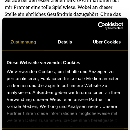
Gerade bei den essenziellen Mikro-Animationen bot
mir Framer eine tolle Spielwiese. Wobei an dieser
Stelle ein ehrliches Geständnis dazugehört: Ohne das
Wälzen diverser Tutorials und die regelmässige Hilfe
von KI beim Troubleshooting wären die Animationen
wohl kaum so geschmeidig und präzise geworden, wie
sie es jetzt sind. Es war ein intensiver Lernprozess, der
Zustimmung
Details
Über Cookies
sich aber definitiv ausgezahlt hat.
Der einzige kleine Nachteil bei Framer ist für mich der
Diese Webseite verwendet Cookies
Preis. Aber seien wir ehrlich – heutzutage ist im
Wir verwenden Cookies, um Inhalte und Anzeigen zu
professionellen Bereich ohnehin nichts mehr gratis.
personalisieren, Funktionen für soziale Medien anbieten
Angesichts des extrem flüssigen Workflows und des
zu können und die Zugriffe auf unsere Website zu
Endresultats geht das für mich völlig in Ordnung.
analysieren. Außerdem geben wir Informationen zu Ihrer
Man bezahlt auch erst, wenn man die Website online
Verwendung unserer Website an unsere Partner für
schaltet.
soziale Medien, Werbung und Analysen weiter. Unsere
Partner führen diese Informationen möglicherweise mit
(mmi)
weiteren Daten zusammen, die Sie ihnen bereitgestellt
haben oder die sie im Rahmen Ihrer Nutzung der Dienste