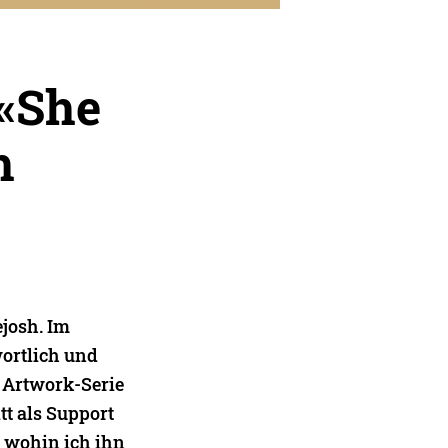
 «She
h
ejosh. Im
wortlich und
 Artwork-Serie
tt als Support
, wohin ich ihn