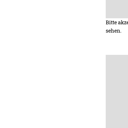
Bitte akz
sehen.