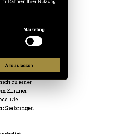
ie im Rahmen Ihrer Nutzung
leiht. Gedreht
ner langen
Marketing
 am Set alles
wusst vom
Alle zulassen
bumtitel
ich zu einer
inem Zimmer
pse. Die
n: Sie bringen