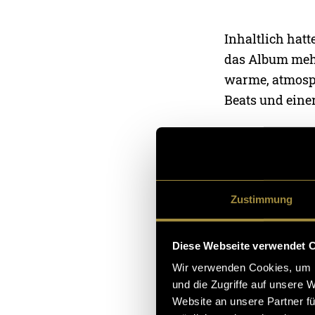
Inhaltlich hatt
das Album mehr
warme, atmosph
Beats und eine
Diese Stimmung
mich schnell z
– als Sinnbild 
Zustimmung
sich auch star
zentralen visu
digital produzi
Diese Webseite verwendet 
Wir verwenden Cookies, um I
Da sich DRKTMS
und die Zugriffe auf unsere 
Website an unsere Partner fü
untypisches Ou