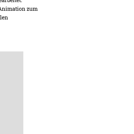
arbeitet.
I-Animation zum
alen