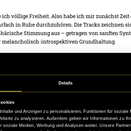
e ich völlige Freiheit. Also habe ich mir zunächst Ze
fach in Ruhe durchzuhören. Die Tracks zeichnen si
ärische Stimmung aus – getragen von sanften Synth
r melancholisch-introspektiven Grundhaltung.
, gepaart mit DRKTMS› persönlicher Verbindung zur
u einem visuellen Konzept: Ein einzelner Charakter a
für Einsamkeit, aber auch Freiheit. Diese Einsamkeit kr
Details
k in der musikalischen Atmosphäre des Albums und 
ellen Metapher. Der Kontrast zwischen der offenen Na
erten Musik verstärkt dabei die emotionale Tiefe der B
Cookies
nhalte und Anzeigen zu personalisieren, Funktionen für soziale
 online selten klar zeigt, entschieden wir uns für ei
Website zu analysieren. Außerdem geben wir Informationen zu I
r soziale Medien, Werbung und Analysen weiter. Unsere Partner
tfit. Passend dazu: eine mexikanische Wrestlingmas