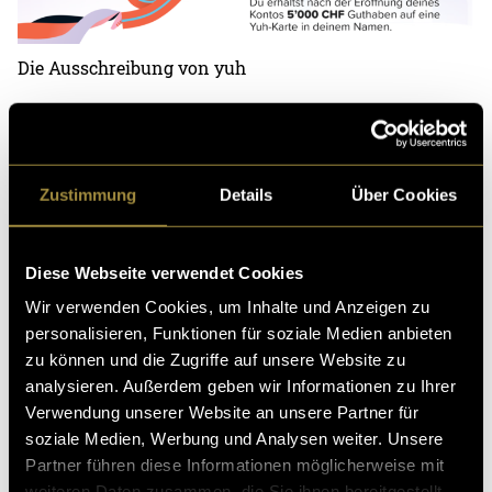
Die Ausschreibung von yuh
Das entstandene Video ist zwar nicht perfekt, hat es
aber in sich. Wegen der Formulierung: «Du verreist an
den Urlaubsort deiner Wahl, nur mit deinem Pass,
Zustimmung
Details
Über Cookies
deinem Handy und deiner Yuh-Karte im Gepäck.» kam
mir eine sehr dämliche Idee. Ich stellte mich morgens
um eins «füdliblutt» an eine Bushaltestelle und filmte
Diese Webseite verwendet Cookies
mich dabei (Das Video ist auf meinem OnlyFans
Wir verwenden Cookies, um Inhalte und Anzeigen zu
abrufbar*). Lange Rede kurzer Sinn, meine Bewerbung
personalisieren, Funktionen für soziale Medien anbieten
war die kreativste und ich darf diesen Sommer auf
zu können und die Zugriffe auf unsere Website zu
Reisen gehen. (Wer sagt jetzt noch «öppis mit medie»
analysieren. Außerdem geben wir Informationen zu Ihrer
gibt kein Geld??)
Verwendung unserer Website an unsere Partner für
soziale Medien, Werbung und Analysen weiter. Unsere
Partner führen diese Informationen möglicherweise mit
weiteren Daten zusammen, die Sie ihnen bereitgestellt