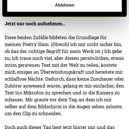
machte mir Gedanken, wer sich wohl an mich
Ablehnen
erinnern würde, wenn ich plötzlich weg wäre?
Jetzt nur noch aufnehmen…
Diese beiden Zufälle bildeten die Grundlage für
meinen Poetry Slam. (Obwohl ich mir nicht sicher bin,
ob das der richtige Begriff für mein Werk ist.) Ich gebe
zu, ich traue mich viel, aber diesen persönlichen, etwas
intim geratenen Text mit der Welt zu teilen, kostete
mich einiges an Überwindungskraft und bereitete mir
schlaflose Nächte. Dadurch, dass keine Zuschauer oder
Zuhörer anwesend waren, gelang es mir einfacher, den
Text ins Mikrofon zu sprechen und in die Kamera zu
schauen. Mir graute vor dem Tag, an dem ich mir
selber auf dem Bildschirm in die Augen sehen müsste,
um den Clip zu schneiden.
Doch auch dieser Tag liegt jetzt hinter mir und das