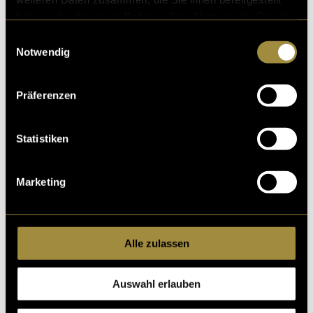
haben oder die sie im Rahmen Ihrer Nutzung der Dienste
gesammelt haben.
Einwilligungsauswahl
Notwendig
Präferenzen
Statistiken
Ein Uhr morgens an der Bushaltestelle
Marketing
Der zweite Zufall war weniger schön. Als ich mich
online über einen ehemaligen Arbeitskollegen
informieren wollte, musste ich feststellen, dass dieser
Alle zulassen
leider verschieden war. Da er nur ein paar Jahre älter
war als ich, traf mich sein Tod besonders hart. Trotz
Auswahl erlauben
seiner starken Social Media Präsenz erfuhr ich erst
drei Monate nach seinem Versterben davon. Ich