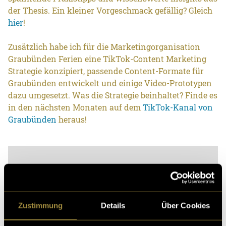
der Thesis. Ein kleiner Vorgeschmack gefällig? Gleich
hier
!
Zusätzlich habe ich für die Marketingorganisation
Graubünden Ferien eine TikTok-Content Marketing
Strategie konzipiert, passende Content-Formate für
Graubünden entwickelt und einige Video-Prototypen
dazu umgesetzt. Was die Strategie beinhaltet? Finde es
in den nächsten Monaten auf dem
TikTok-Kanal von
Graubünden
heraus!
Zustimmung
Details
Über Cookies