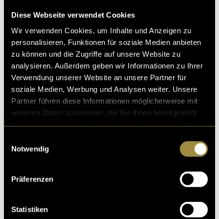
Diese Webseite verwendet Cookies
Wir verwenden Cookies, um Inhalte und Anzeigen zu
Bitte akzeptiere die
statistik, Marketing
Cookies um
personalisieren, Funktionen für soziale Medien anbieten
diesen Inhalt zu sehen.
zu können und die Zugriffe auf unsere Website zu
analysieren. Außerdem geben wir Informationen zu Ihrer
Verwendung unserer Website an unsere Partner für
soziale Medien, Werbung und Analysen weiter. Unsere
Partner führen diese Informationen möglicherweise mit
weiteren Daten zusammen, die Sie ihnen bereitgestellt
haben oder die sie im Rahmen Ihrer Nutzung der Dienste
gesammelt haben.
Einwilligungsauswahl
Ähnliche Artikel
Notwendig
Präferenzen
Statistiken