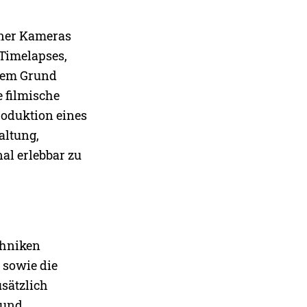
ener Kameras
Timelapses,
sem Grund
 filmische
roduktion eines
altung,
al erlebbar zu
chniken
 sowie die
sätzlich
 und