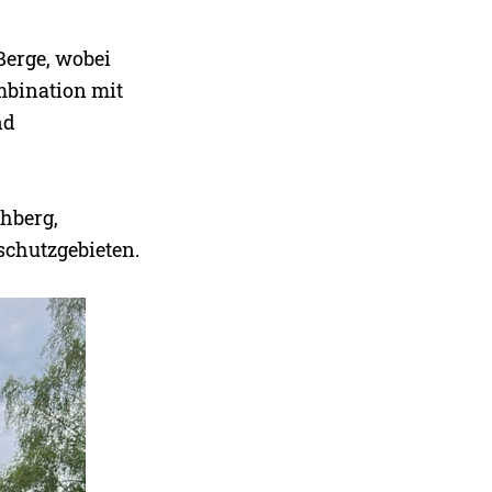
Berge, wobei
ombination mit
nd
hberg,
schutzgebieten.