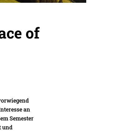
ace of
 vorwiegend
Interesse an
esem Semester
t und