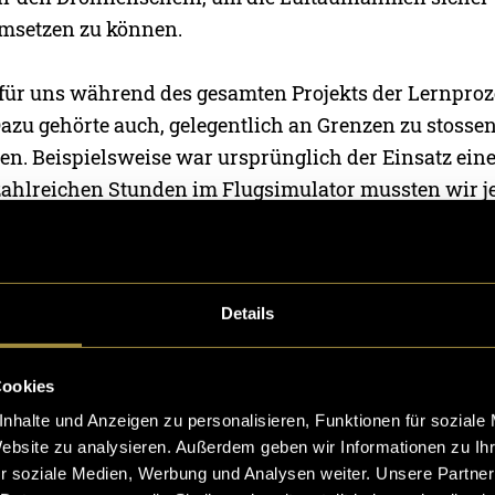
umsetzen zu können.
 für uns während des gesamten Projekts der Lernproz
azu gehörte auch, gelegentlich an Grenzen zu stosse
nen. Beispielsweise war ursprünglich der Einsatz ei
zahlreichen Stunden im Flugsimulator mussten wir 
ss FPV-Flüge deutlich anspruchsvoller sind als erwart
 uns, diesen Teil vorerst nicht in das Projekt zu inte
Details
verlief die Vorbereitung im Umgang mit klassischen
men sowie bei Techniken wie Focus Stacking für
. Auch im Bereich der Timelapse-Fotografie konnte
Cookies
urve feststellen.
nhalte und Anzeigen zu personalisieren, Funktionen für soziale
Website zu analysieren. Außerdem geben wir Informationen zu I
r soziale Medien, Werbung und Analysen weiter. Unsere Partner
Makroaufnahme: