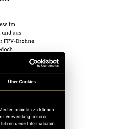
ess im
n und aus
ner FPV-Drohne
jedoch
et. Daher
grieren.
Über Cookies
n wir eine
 Medien anbieten zu können
hrer Verwendung unserer
 führen diese Informationen