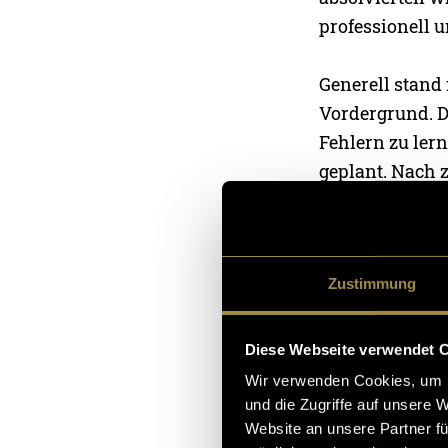
professionell 
Generell stand
Vordergrund. D
Fehlern zu ler
geplant. Nach 
feststellen, da
entschieden wir
Zustimmung
Erfolgreicher 
Drohnenaufnah
Makroaufnahmen
Diese Webseite verwendet 
deutliche Lernk
Wir verwenden Cookies, um I
und die Zugriffe auf unsere 
Website an unsere Partner fü
Lernergebnis 