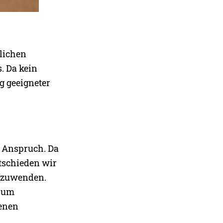
lichen
. Da kein
g geeigneter
n Anspruch. Da
ntschieden wir
ufzuwenden.
, um
denen