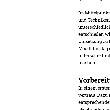
Im Mittelpunkt
und Techniken
unterschiedli
entschieden wi
Umsetzung zu l
Moodfilms lag d
unterschiedlic
machen.
Vorberei
In einem erste
vertraut. Dazu
entsprechenden
absolvierten w