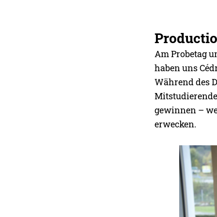
Producti
Am Probetag un
haben uns Cédr
Während des D
Mitstudierende
gewinnen – wel
erwecken.