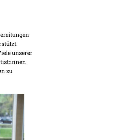
bereitungen
stützt.
iele unserer
tist:innen
en zu