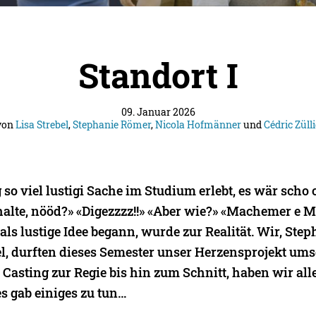
Standort I
09. Januar 2026
von
Lisa Strebel
,
Stephanie Römer
,
Nicola Hofmänner
und
Cédric Züll
so viel lustigi Sache im Studium erlebt, es wär scho c
halte, nööd?» «Digezzzz!!» «Aber wie?» «Machemer e
als lustige Idee begann, wurde zur Realität. Wir, St
el, durften dieses Semester unser Herzensprojekt um
Casting zur Regie bis hin zum Schnitt, haben wir alle
s gab einiges zu tun…