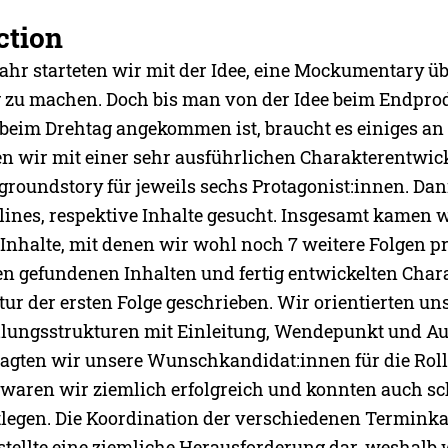
ction
Jahr starteten wir mit der Idee, eine Mockumentary ü
 zu machen. Doch bis man von der Idee beim Endpro
 beim Drehtag angekommen ist, braucht es einiges an
 wir mit einer sehr ausführlichen Charakterentwic
groundstory für jeweils sechs Protagonist:innen. D
lines, respektive Inhalte gesucht. Insgesamt kamen wi
nhalte, mit denen wir wohl noch 7 weitere Folgen p
en gefundenen Inhalten und fertig entwickelten Cha
tur der ersten Folge geschrieben. Wir orientierten un
lungsstrukturen mit Einleitung, Wendepunkt und Au
fragten wir unsere Wunschkandidat:innen für die Roll
 waren wir ziemlich erfolgreich und konnten auch sc
legen. Die Koordination der verschiedenen Termink
stellte eine ziemliche Herausforderung dar, weshalb 