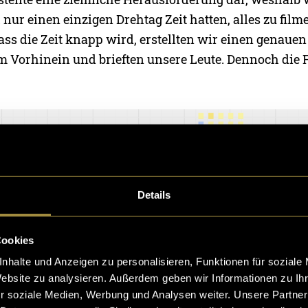
nur einen einzigen Drehtag Zeit hatten, alles zu film
ass die Zeit knapp wird, erstellten wir einen genaue
im Vorhinein und brieften unsere Leute. Dennoch die F
Details
Cookies
nhalte und Anzeigen zu personalisieren, Funktionen für soziale
Website zu analysieren. Außerdem geben wir Informationen zu I
r soziale Medien, Werbung und Analysen weiter. Unsere Partner