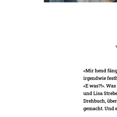
«Mir hend fäng 
irgendwie fest
«E was?!». Was 
und Lisa Streb
Drehbuch, über 
gemacht. Und e