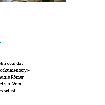
ig
hli cool das
 Mockumentary!»
ephanie Römer
setzen. Vom
s selbst