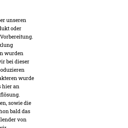
ber unseren
dukt oder
 Vorbereitung.
klung
ann wurden
r bei dieser
roduzieren
rakteren wurde
s hier an
flösung.
en, sowie die
hon bald das
alender von
wir