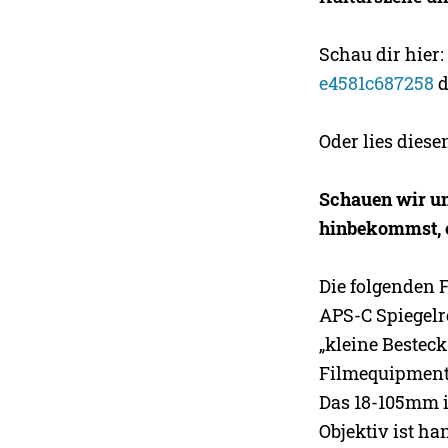
Schau dir hier
e4581c687258
d
Oder lies diese
Schauen wir un
hinbekommst, 
Die folgenden 
APS-C Spiegelr
„kleine Besteck
Filmequipment 
Das 18-105mm is
Objektiv ist ha