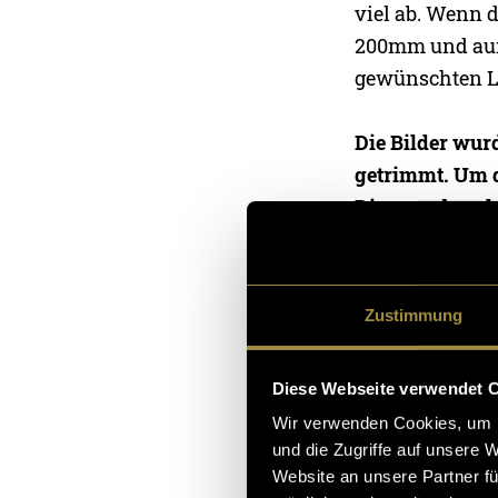
viel ab. Wenn d
200mm und aufw
gewünschten Lo
Die Bilder wur
getrimmt. Um d
Dinge zu beach
Leicht unterbe
und einen geri
lichtschwache 
Zustimmung
Lichtempfindli
verstärken die
Diese Webseite verwendet 
nicht gleich du
Wir verwenden Cookies, um I
noch schwer in
und die Zugriffe auf unsere 
ein – mehr Rau
Website an unsere Partner fü
uns nochmal mi