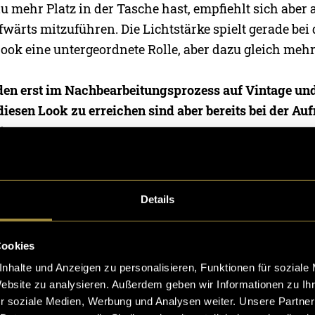
u mehr Platz in der Tasche hast, empfiehlt sich aber 
ärts mitzuführen. Die Lichtstärke spielt gerade bei
ok eine untergeordnete Rolle, aber dazu gleich mehr
den erst im Nachbearbeitungsprozess auf Vintage u
iesen Look zu erreichen sind aber bereits bei der Au
ten:
lichtete Bilder verursachen auf natürlichem Weg stä
ngeren Kontrast in den Tiefen. Hier kommt das vergl
Objektiv zu Hilfe, vergleichbar mit der schwachen
Details
chkeit von alten analog-Kameras. Hohe Shutterzeite
se Effekte nochmal technisch. Schiesse mit den ISO Z
Cookies
rch die Decke! Ist das Rauschen erst einmal im Foto 
nhalte und Anzeigen zu personalisieren, Funktionen für soziale
 Post kontrolliert werden. Pendle dich erst einmal r
Website zu analysieren. Außerdem geben wir Informationen zu I
schen geht später immer, weniger nicht mehr. Das O
r soziale Medien, Werbung und Analysen weiter. Unsere Partner
t seiner schwachen Abbildungsleitung entgegen: Si