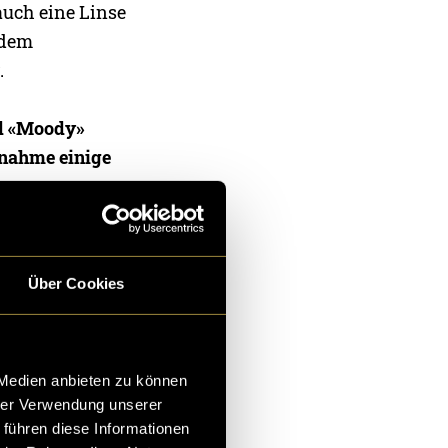
auch eine Linse
 dem
.
nd «Moody»
fnahme einige
rkeres Rauschen
eichsweise
Über Cookies
n und ISO Werte
ahlen aber
kann es nur
 Medien anbieten zu können
und um ISO 1000
hrer Verwendung unserer
bjektiv kommt
 führen diese Informationen
e bewirkt