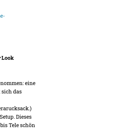
e-
y
Look
genommen: eine
 sich das
erarucksack.)
Setup. Dieses
 bis Tele schön