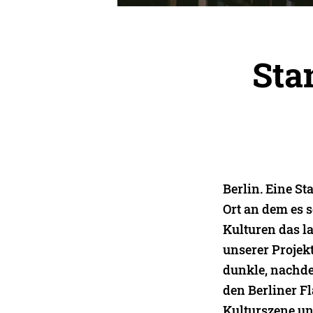
Sta
Berlin. Eine St
Ort an dem es s
Kulturen das la
unserer Projek
dunkle, nachden
den Berliner Fl
Kulturszene und