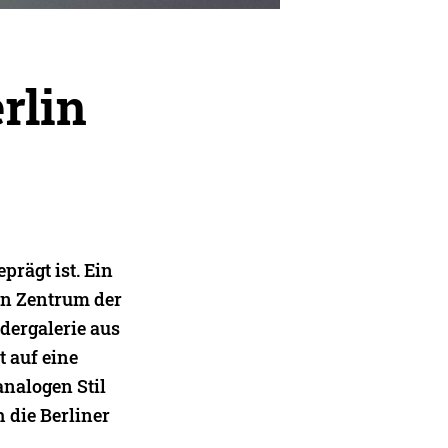
rlin
prägt ist. Ein
Ein Zentrum der
ldergalerie aus
t auf eine
analogen Stil
h die Berliner