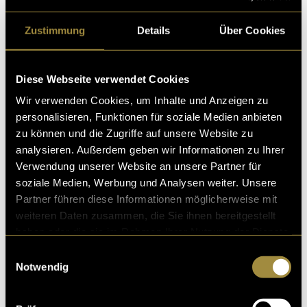
Wirf einen Blick in das Konzept des Slow Running
Zustimmung
Details
Über Cookies
Club Bern. Ein Ort für alle, die das Laufen ohne Druck
und Wettkampf geniessen möchten.
Diese Webseite verwendet Cookies
Slow Running Club Bern
Wir verwenden Cookies, um Inhalte und Anzeigen zu
personalisieren, Funktionen für soziale Medien anbieten
(mmi)
zu können und die Zugriffe auf unsere Website zu
analysieren. Außerdem geben wir Informationen zu Ihrer
Verwendung unserer Website an unsere Partner für
soziale Medien, Werbung und Analysen weiter. Unsere
Partner führen diese Informationen möglicherweise mit
weiteren Daten zusammen, die Sie ihnen bereitgestellt
haben oder die sie im Rahmen Ihrer Nutzung der Dienste
gesammelt haben.
Einwilligungsauswahl
Notwendig
Kritik